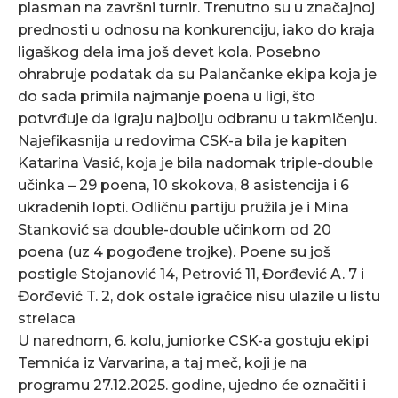
plasman na završni turnir. Trenutno su u značajnoj
prednosti u odnosu na konkurenciju, iako do kraja
ligaškog dela ima još devet kola. Posebno
ohrabruje podatak da su Palančanke ekipa koja je
do sada primila najmanje poena u ligi, što
potvrđuje da igraju najbolju odbranu u takmičenju.
Najefikasnija u redovima CSK-a bila je kapiten
Katarina Vasić, koja je bila nadomak triple-double
učinka – 29 poena, 10 skokova, 8 asistencija i 6
ukradenih lopti. Odličnu partiju pružila je i Mina
Stanković sa double-double učinkom od 20
poena (uz 4 pogođene trojke). Poene su još
postigle Stojanović 14, Petrović 11, Đorđević A. 7 i
Đorđević T. 2, dok ostale igračice nisu ulazile u listu
strelaca
U narednom, 6. kolu, juniorke CSK-a gostuju ekipi
Temnića iz Varvarina, a taj meč, koji je na
programu 27.12.2025. godine, ujedno će označiti i