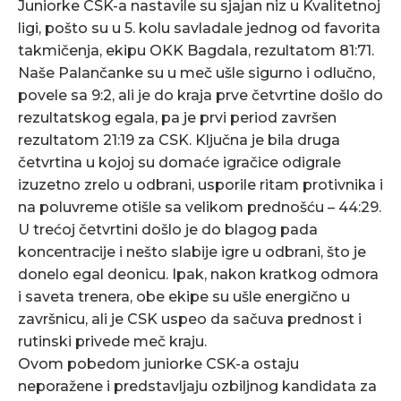
Juniorke CSK-a nastavile su sjajan niz u Kvalitetnoj
ligi, pošto su u 5. kolu savladale jednog od favorita
takmičenja, ekipu OKK Bagdala, rezultatom 81:71.
Naše Palančanke su u meč ušle sigurno i odlučno,
povele sa 9:2, ali je do kraja prve četvrtine došlo do
rezultatskog egala, pa je prvi period završen
rezultatom 21:19 za CSK. Ključna je bila druga
četvrtina u kojoj su domaće igračice odigrale
izuzetno zrelo u odbrani, usporile ritam protivnika i
na poluvreme otišle sa velikom prednošću – 44:29.
U trećoj četvrtini došlo je do blagog pada
koncentracije i nešto slabije igre u odbrani, što je
donelo egal deonicu. Ipak, nakon kratkog odmora
i saveta trenera, obe ekipe su ušle energično u
završnicu, ali je CSK uspeo da sačuva prednost i
rutinski privede meč kraju.
Ovom pobedom juniorke CSK-a ostaju
neporažene i predstavljaju ozbiljnog kandidata za