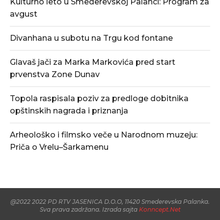
Kulturno leto u Smederevskoj Palanci: Program za
avgust
Divanhana u subotu na Trgu kod fontane
Glavaš jači za Marka Markovića pred start
prvenstva Zone Dunav
Topola raspisala poziv za predloge dobitnika
opštinskih nagrada i priznanja
Arheološko i filmsko veče u Narodnom muzeju:
Priča o Vrelu–Šarkamenu
@2022 2022 PD RTV JASENICA D.O.O, 11420 Smederevska Palanka.
Sva prava zadržana. Izrada sajta
Konncept.Net