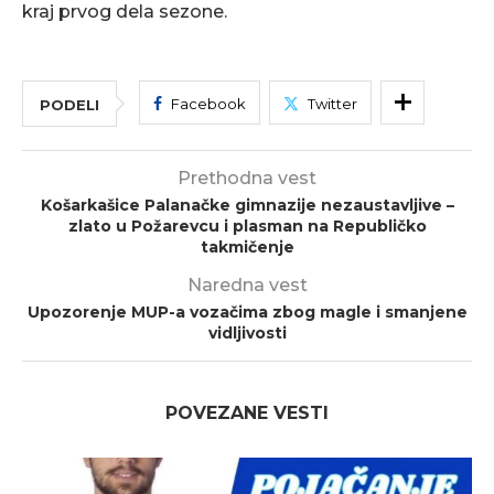
kraj prvog dela sezone.
Facebook
Twitter
PODELI
Prethodna vest
Košarkašice Palanačke gimnazije nezaustavljive –
zlato u Požarevcu i plasman na Republičko
takmičenje
Naredna vest
Upozorenje MUP-a vozačima zbog magle i smanjene
vidljivosti
POVEZANE VESTI