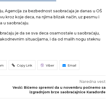
ćaju, Agencija za bezbednost saobraćaja je danas u OŠ
u kroz koje deca, na njima blizak način, uz pesmu i
ja u saobraćaju.
obraćaju je da se sva deca osamostale u saobraćaju,
vakodnevnim situacijama, i da od malih nogu steknu
am
Copy Link
Viber
Email
Naredna vest
Vesić: Bićemo spremni da u novembru počnemo sa
izgradnjom brze saobraćajnice Karađorđe