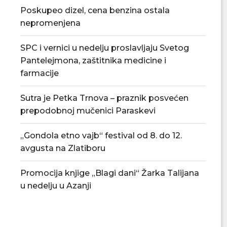
Poskupeo dizel, cena benzina ostala
nepromenjena
SPC i vernici u nedelju proslavljaju Svetog
Pantelejmona, zaštitnika medicine i
farmacije
Sutra je Petka Trnova – praznik posvećen
prepodobnoj mučenici Paraskevi
Tradicionalna Azanjska pogačijada
PU „Čika Jova Zmaj
„Gondola etno vajb“ festival od 8. do 12.
8. avgusta
novu.
avgusta na Zlatiboru
07/08/2026
07/08/2
Promocija knjige „Blagi dani“ Žarka Talijana
u nedelju u Azanji