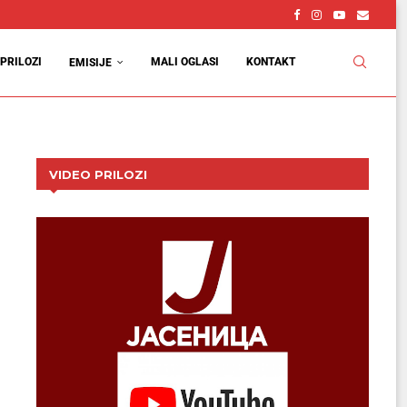
PRILOZI
MALI OGLASI
KONTAKT
EMISIJE
VIDEO PRILOZI