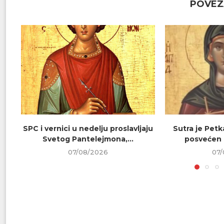
POVEZ
SPC i vernici u nedelju proslavljaju
Sutra je Petk
Svetog Pantelejmona,...
posvećen 
07/08/2026
07/