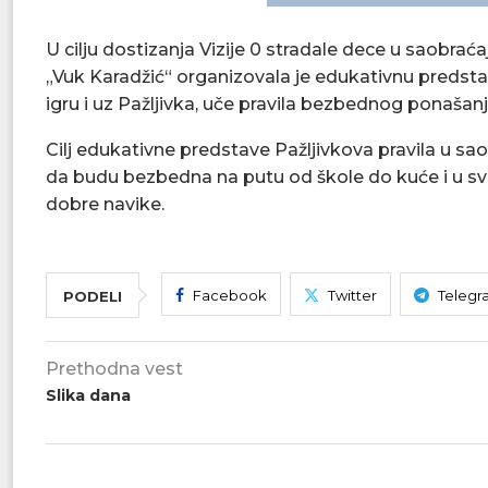
U cilju dostizanja Vizije 0 stradale dece u saobra
„Vuk Karadžić“ organizovala je edukativnu predstav
igru i uz Pažljivka, uče pravila bezbednog ponašan
Cilj edukativne predstave Pažljivkova pravila u sa
da budu bezbedna na putu od škole do kuće i u s
dobre navike.
Facebook
Twitter
Telegr
PODELI
Prethodna vest
Slika dana