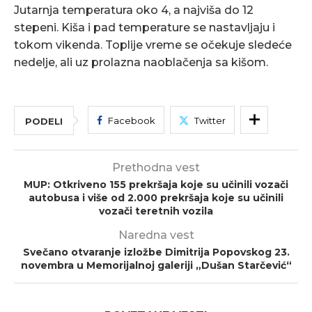
Jutarnja temperatura oko 4, a najviša do 12
stepeni. Kiša i pad temperature se nastavljaju i
tokom vikenda. Toplije vreme se očekuje sledeće
nedelje, ali uz prolazna naoblačenja sa kišom.
Facebook
Twitter
PODELI
Prethodna vest
MUP: Otkriveno 155 prekršaja koje su učinili vozači
autobusa i više od 2.000 prekršaja koje su učinili
vozači teretnih vozila
Naredna vest
Svečano otvaranje izložbe Dimitrija Popovskog 23.
novembra u Memorijalnoj galeriji „Dušan Starčević“