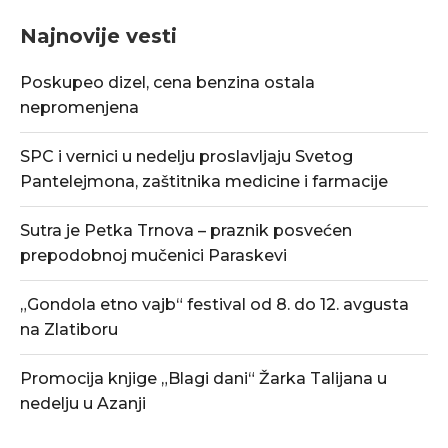
Najnovije vesti
Poskupeo dizel, cena benzina ostala
nepromenjena
SPC i vernici u nedelju proslavljaju Svetog
Pantelejmona, zaštitnika medicine i farmacije
Sutra je Petka Trnova – praznik posvećen
prepodobnoj mučenici Paraskevi
„Gondola etno vajb“ festival od 8. do 12. avgusta
na Zlatiboru
Promocija knjige „Blagi dani“ Žarka Talijana u
nedelju u Azanji