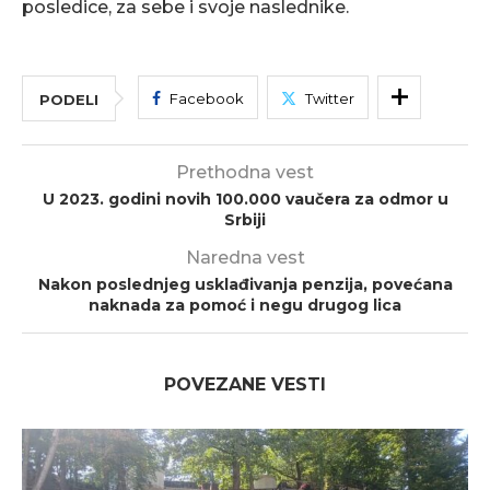
posledice, za sebe i svoje naslednike.
Facebook
Twitter
PODELI
Prethodna vest
U 2023. godini novih 100.000 vaučera za odmor u
Srbiji
Naredna vest
Nakon poslednjeg usklađivanja penzija, povećana
naknada za pomoć i negu drugog lica
POVEZANE VESTI