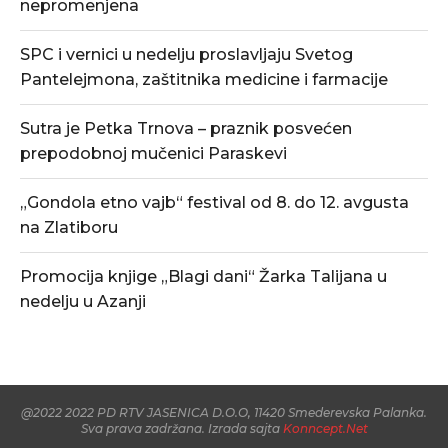
nepromenjena
SPC i vernici u nedelju proslavljaju Svetog
Pantelejmona, zaštitnika medicine i farmacije
Sutra je Petka Trnova – praznik posvećen
prepodobnoj mučenici Paraskevi
„Gondola etno vajb“ festival od 8. do 12. avgusta
na Zlatiboru
Promocija knjige „Blagi dani“ Žarka Talijana u
nedelju u Azanji
@2022 2022 PD RTV JASENICA D.O.O, 11420 Smederevska Palanka.
Sva prava zadržana. Izrada sajta
Konncept.Net