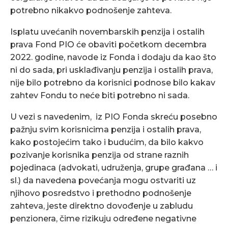
potrebno nikakvo podnošenje zahteva.
Isplatu uvećanih novembarskih penzija i ostalih
prava Fond PIO će obaviti početkom decembra
2022. godine, navode iz Fonda i dodaju da kao što
ni do sada, pri usklađivanju penzija i ostalih prava,
nije bilo potrebno da korisnici podnose bilo kakav
zahtev Fondu to neće biti potrebno ni sada.
U vezi s navedenim, iz PIO Fonda skreću posebno
pažnju svim korisnicima penzija i ostalih prava,
kako postojećim tako i budućim, da bilo kakvo
pozivanje korisnika penzija od strane raznih
pojedinaca (advokati, udruženja, grupe građana … i
sl.) da navedena povećanja mogu ostvariti uz
njihovo posredstvo i prethodno podnošenje
zahteva, jeste direktno dovođenje u zabludu
penzionera, čime rizikuju određene negativne