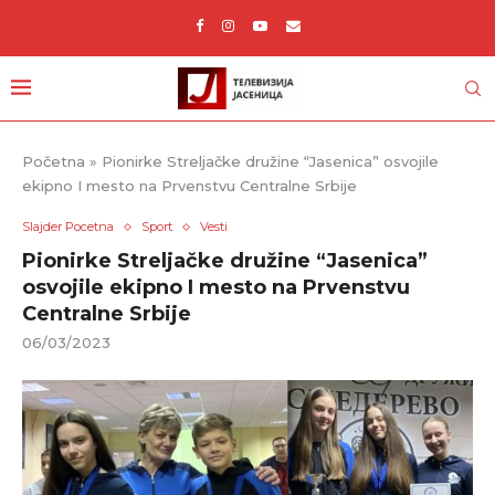
Početna
»
Pionirke Streljačke družine “Jasenica” osvojile
ekipno I mesto na Prvenstvu Centralne Srbije
Slajder Pocetna
Sport
Vesti
Pionirke Streljačke družine “Jasenica”
osvojile ekipno I mesto na Prvenstvu
Centralne Srbije
06/03/2023