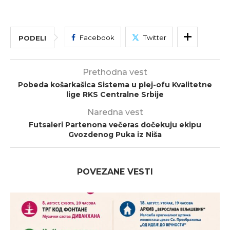
Facebook
Twitter
PODELI
Prethodna vest
Pobeda košarkašica Sistema u plej-ofu Kvalitetne
lige RKS Centralne Srbije
Naredna vest
Futsaleri Partenona večeras dočekuju ekipu
Gvozdenog Puka iz Niša
POVEZANE VESTI