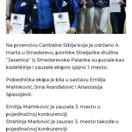
Na prvenstvu Centralne Srbije koje je održano 4.
marta u Smederevu, pionirke Streljačke družine
”Jasenica” iz Smederevske Palanke su pucale kao
kadetkinje i zauzele ekipno sjajno 1. mesto.
Pobednička ekipa je bila u sastavu Emilija
Marinković, Srna Aranđelović i Anastasija
Spasojević.
Emilija Marinković je zauzela 3. mesto u
pojedinačnoj konkurenciji.
Strahinja Marković je zauzeo 3. mesto takođe u
pojedinačnoj konkurenciji.