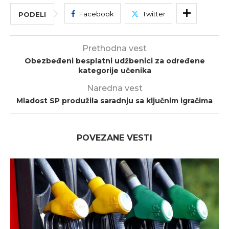
Facebook
Twitter
PODELI
Prethodna vest
Obezbeđeni besplatni udžbenici za određene
kategorije učenika
Naredna vest
Mladost SP produžila saradnju sa ključnim igračima
POVEZANE VESTI