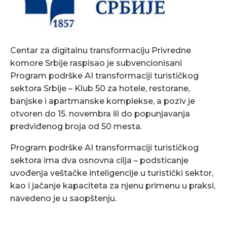
Centar za digitalnu transformaciju Privredne
komore Srbije raspisao je subvencionisani
Program podrške AI transformaciji turističkog
sektora Srbije – Klub 50 za hotele, restorane,
banjske i apartmanske komplekse, a poziv je
otvoren do 15. novembra ili do popunjavanja
predviđenog broja od 50 mesta.
Program podrške AI transformaciji turističkog
sektora ima dva osnovna cilja – podsticanje
uvođenja veštačke inteligencije u turistički sektor,
kao i jačanje kapaciteta za njenu primenu u praksi,
navedeno je u saopštenju.