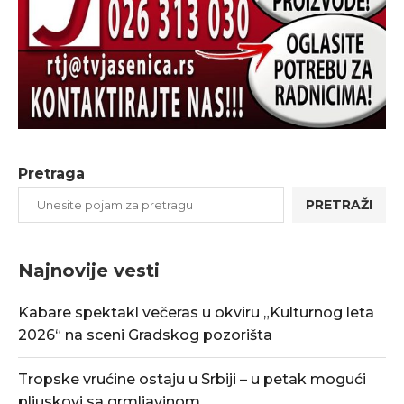
Pretraga
PRETRAŽI
Najnovije vesti
Kabare spektakl večeras u okviru „Kulturnog leta
2026“ na sceni Gradskog pozorišta
Tropske vrućine ostaju u Srbiji – u petak mogući
pljuskovi sa grmljavinom