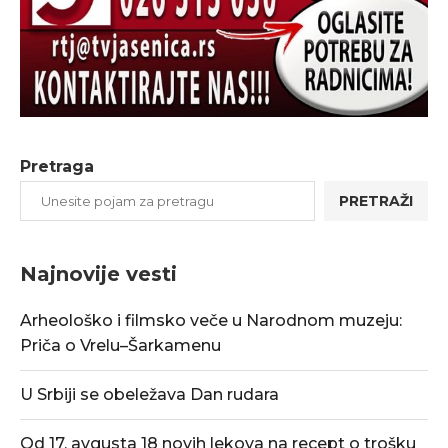
Pretraga
PRETRAŽI
Najnovije vesti
Arheološko i filmsko veče u Narodnom muzeju:
Priča o Vrelu–Šarkamenu
U Srbiji se obeležava Dan rudara
Od 17. avgusta 18 novih lekova na recept o trošku