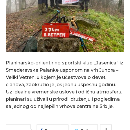
Planinarsko-orijentiring sportski klub „Jasenica“ iz
Smederevske Palanke usponom na vrh Juhora –
Veliki Vetren, u kojem je učestvovalo devet
članova, zaokružio je još jednu uspešnu godinu.
Uz idealne vremenske uslove i odličnu atmosferu,
planinari su uživali u prirodi, druženju i pogledima
sa jednog od najlepših vrhova centralne Srbije.