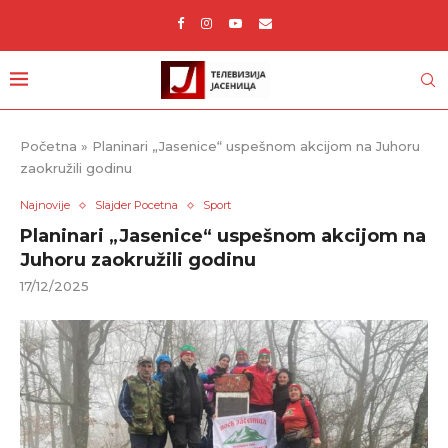
Početna
»
Planinari „Jasenice“ uspešnom akcijom na Juhoru
zaokružili godinu
Najnovije
Slajder Pocetna
Sport
Planinari „Jasenice“ uspešnom akcijom na
Juhoru zaokružili godinu
17/12/2025