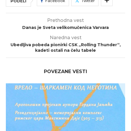
Facebook
Twitter
PODELI
Prethodna vest
Danas je Sveta velikomučenica Varvara
Naredna vest
Ubedljiva pobeda pionirki CSK „Rolling Thunder“,
kadeti ostali na čelu tabele
POVEZANE VESTI