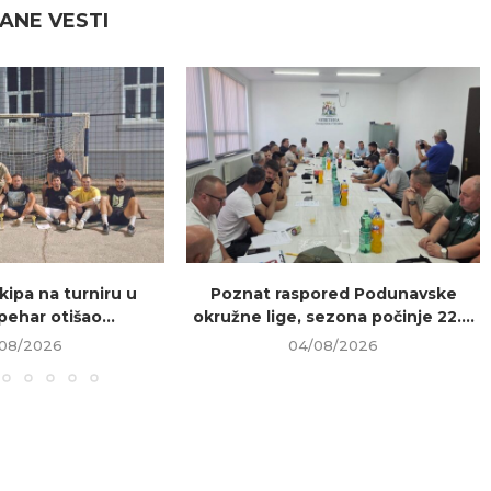
ANE VESTI
kipa na turniru u
Poznat raspored Podunavske
pehar otišao...
okružne lige, sezona počinje 22....
08/2026
04/08/2026