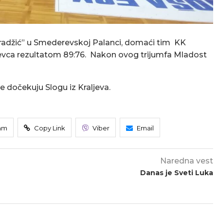
 Karadžić” u Smederevskoj Palanci, domaći tim KK
evca rezultatom 89:76. Nakon ovog trijumfa Mladost
e dočekuju Slogu iz Kraljeva.
am
Copy Link
Viber
Email
Naredna vest
Danas je Sveti Luka