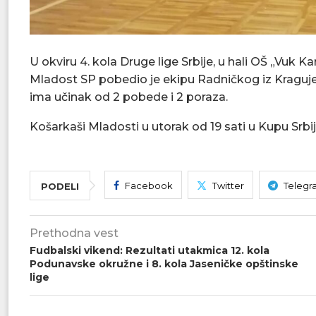
U okviru 4. kola Druge lige Srbije, u hali OŠ „Vuk
Mladost SP pobedio je ekipu Radničkog iz Kraguj
ima učinak od 2 pobede i 2 poraza.
Košarkaši Mladosti u utorak od 19 sati u Kupu Srbij
Facebook
Twitter
Telegr
PODELI
Prethodna vest
Fudbalski vikend: Rezultati utakmica 12. kola
Podunavske okružne i 8. kola Jaseničke opštinske
lige