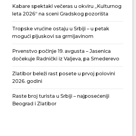
Kabare spektakl večeras u okviru „Kulturnog
leta 2026“ na sceni Gradskog pozorišta
Tropske vrućine ostaju u Srbiji – u petak
mogući pljuskovi sa grmljavinom
Prvenstvo počinje 19. avgusta – Jasenica
dočekuje Radnički iz Valjeva, pa Smederevo
Zlatibor beleži rast posete u prvoj polovini
2026. godini
FK Jasenica otvorio upis u Školu
Nova sezona Zone
fudbala za...
22. avgust
03/08/2026
03/08/
Raste broj turista u Srbiji – najposećeniji
Beograd i Zlatibor