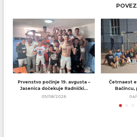
POVEZ
Prvenstvo počinje 19. avgusta –
Četrnaest e
Jasenica dočekuje Radnički...
Bačincu, 
05/08/2026
04/