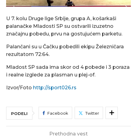
U 7. kolu Druge lige Srbije, grupa A, košarkaši
palanačke Mladosti SP su ostvarili izuzetno
značajnu pobedu, prvu na gostujućem parketu.
Palančani su u Čačku pobedili ekipu Železničara
rezultatom 72:64.
Mladost SP sada ima skor od 4 pobede i 3 poraza
i realne izglede za plasman u plej-of.
Izvor/Foto
http://sport026.rs
Facebook
Twitter
PODELI
Prethodna vest