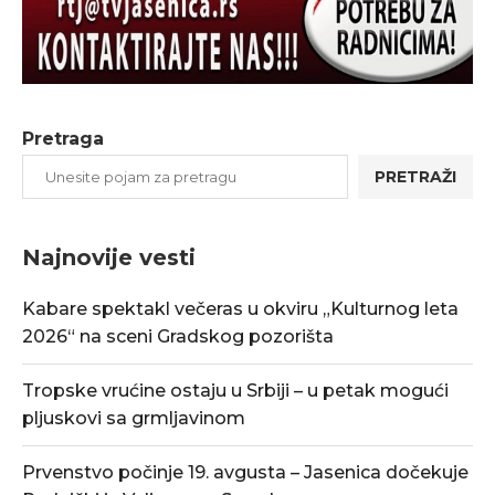
Pretraga
PRETRAŽI
Najnovije vesti
Kabare spektakl večeras u okviru „Kulturnog leta
2026“ na sceni Gradskog pozorišta
Tropske vrućine ostaju u Srbiji – u petak mogući
pljuskovi sa grmljavinom
Prvenstvo počinje 19. avgusta – Jasenica dočekuje