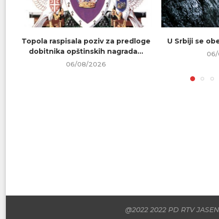
Topola raspisala poziv za predloge
U Srbiji se o
dobitnika opštinskih nagrada...
06/
06/08/2026
@2022 2022 PD RTV JASENI