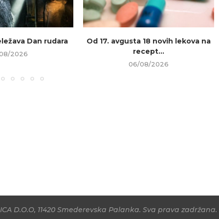
beležava Dan rudara
Od 17. avgusta 18 novih lekova na
recept...
08/2026
06/08/2026
CA D.O.O, 11420 Smederevska Palanka. Sva prava zadržana. 