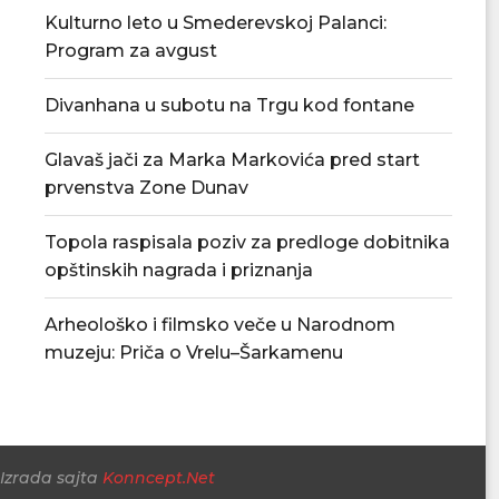
Kulturno leto u Smederevskoj Palanci:
Program za avgust
Povećan rizik od požara – apel
U Smederevskoj P
Divanhana u subotu na Trgu kod fontane
građanima da...
vodosnabdevanj
snabdevan
06/08/2026
Glavaš jači za Marka Markovića pred start
06/08/
prvenstva Zone Dunav
Topola raspisala poziv za predloge dobitnika
opštinskih nagrada i priznanja
Arheološko i filmsko veče u Narodnom
muzeju: Priča o Vrelu–Šarkamenu
Izrada sajta
Konncept.Net