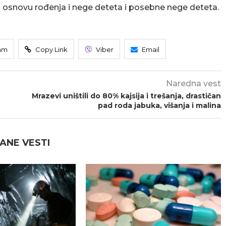
 osnovu rođenja i nege deteta i posebne nege deteta.
am
Copy Link
Viber
Email
Naredna vest
Mrazevi uništili do 80% kajsija i trešanja, drastičan
pad roda jabuka, višanja i malina
ANE VESTI