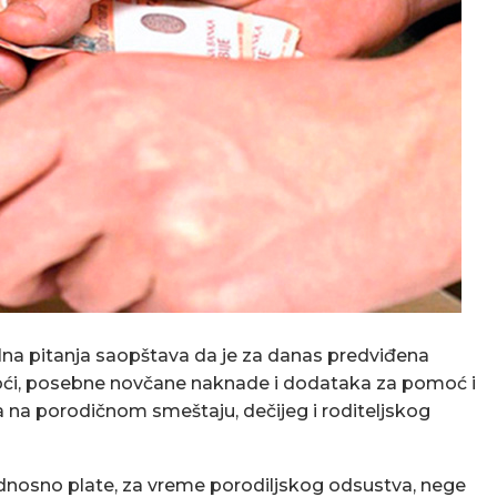
jalna pitanja saopštava da je za danas predviđena
moći, posebne novčane naknade i dodataka za pomoć i
a na porodičnom smeštaju, dečijeg i roditeljskog
 odnosno plate, za vreme porodiljskog odsustva, nege