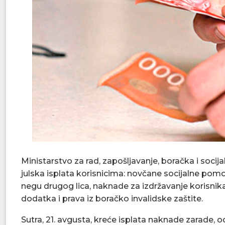
Ministarstvo za rad, zapošljavanje, boračka i soci
julska isplata korisnicima: novčane socijalne po
negu drugog lica, naknade za izdržavanje korisnik
dodatka i prava iz boračko invalidske zaštite.
Sutra, 21. avgusta, kreće isplata naknade zarade,