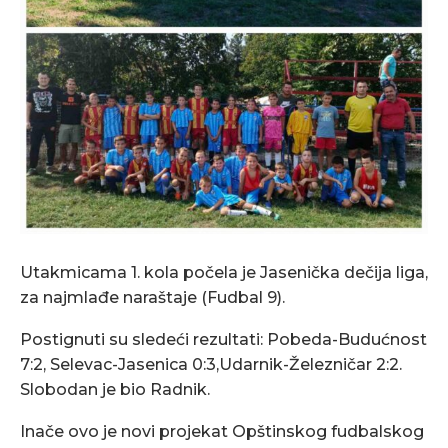
Utakmicama 1. kola počela je Jasenička dečija liga,
za najmlađe naraštaje (Fudbal 9).
Postignuti su sledeći rezultati: Pobeda-Budućnost
7:2, Selevac-Jasenica 0:3,Udarnik-Železničar 2:2.
Slobodan je bio Radnik.
Inače ovo je novi projekat Opštinskog fudbalskog