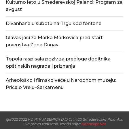
Kulturno leto u Smederevskoj Palanci: Program za
avgust
Divanhana u subotu na Trgu kod fontane
Glavaš jači za Marka Markovića pred start
prvenstva Zone Dunav
Topola raspisala poziv za predloge dobitnika
opštinskih nagrada i priznanja
Arheološko i filmsko veče u Narodnom muzeju:
Priča o Vrelu–Šarkamenu
@2022 2022 PD RTV JASENICA D.O.O, 11420 Smederevska Palanka.
Sva prava zadržana. Izrada sajta
Konncept.Net