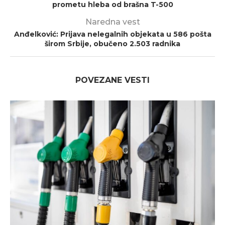
prometu hleba od brašna T-500
Naredna vest
Anđelković: Prijava nelegalnih objekata u 586 pošta
širom Srbije, obučeno 2.503 radnika
POVEZANE VESTI