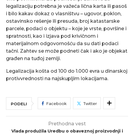
legalizaciju potrebna je važeća lična karta ili pasoš
i bilo kakav dokaz o vlasništvu – ugovor, poklon,
ostavinsko rešenje ili presuda, broj katastarske
parcele, podaci o objektu – koje je vrste, površine i
spratnosti, kao i izjava pod krivičnom i
materijalnom odgovornošću da su dati podaci
tačni. Zahtev se može podneti čak i ako je objekat
građen na tuđoj zemlji.
Legalizacija košta od 100 do 1.000 evra u dinarskoj
protivvrednosti na najskupljim lokacijama.
Facebook
Twitter
PODELI
Prethodna vest
Vlada produžila Uredbu o obaveznoj proizvodnji i