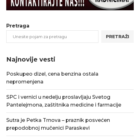
Pretraga
PRETRAŽI
Najnovije vesti
Poskupeo dizel, cena benzina ostala
nepromenjena
SPC i vernici u nedelju proslavljaju Svetog
Pantelejmona, zaštitnika medicine i farmacije
Sutra je Petka Trnova – praznik posvećen
prepodobnoj mučenici Paraskevi