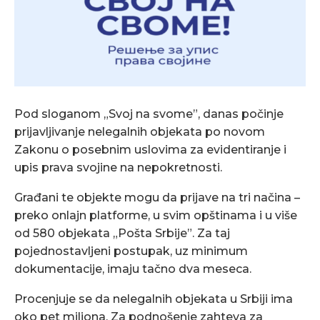
Pod sloganom „Svoj na svome”, danas počinje
prijavljivanje nelegalnih objekata po novom
Zakonu o posebnim uslovima za evidentiranje i
upis prava svojine na nepokretnosti.
Građani te objekte mogu da prijave na tri načina –
preko onlajn platforme, u svim opštinama i u više
od 580 objekata „Pošta Srbije”. Za taj
pojednostavljeni postupak, uz minimum
dokumentacije, imaju tačno dva meseca.
Procenjuje se da nelegalnih objekata u Srbiji ima
oko pet miliona. Za podnošenje zahteva za