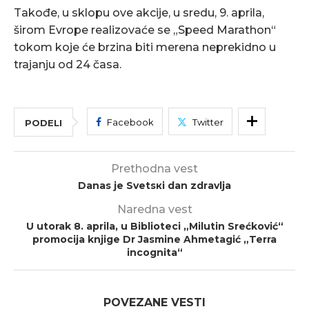
Takođe, u sklopu ove akcije, u sredu, 9. aprila,
širom Evrope realizovaće se „Speed Marathon“
tokom koje će brzina biti merena neprekidno u
trajanju od 24 časa.
Facebook
Twitter
PODELI
Prethodna vest
Danas je Svеtsкi dаn zdrаvljа
Naredna vest
U utorak 8. aprila, u Biblioteci „Milutin Srećković“
promocija knjige Dr Jasmine Ahmetagić „Terra
incognita“
POVEZANE VESTI