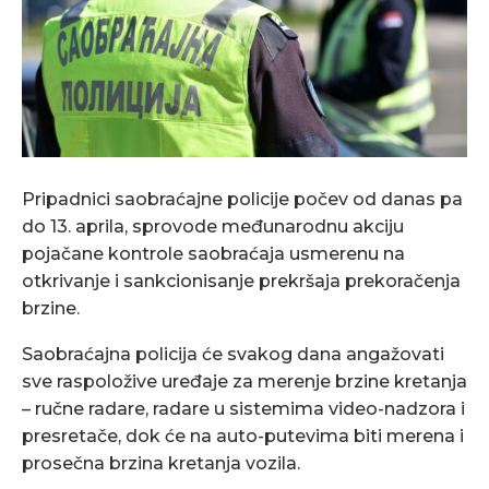
Pripadnici saobraćajne policije počev od danas pa
do 13. aprila, sprovode međunarodnu akciju
pojačane kontrole saobraćaja usmerenu na
otkrivanje i sankcionisanje prekršaja prekoračenja
brzine.
Saobraćajna policija će svakog dana angažovati
sve raspoložive uređaje za merenje brzine kretanja
– ručne radare, radare u sistemima video-nadzora i
presretače, dok će na auto-putevima biti merena i
prosečna brzina kretanja vozila.