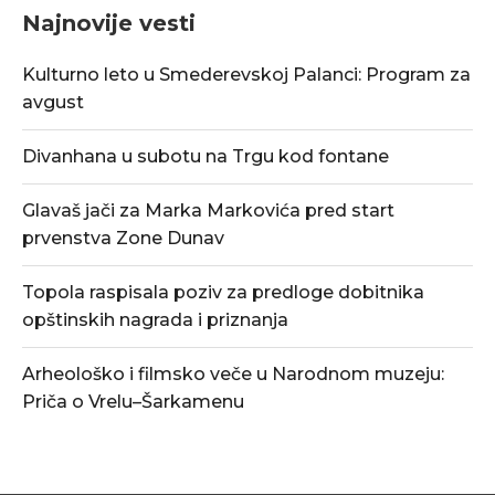
Najnovije vesti
Kulturno leto u Smederevskoj Palanci: Program za
avgust
Divanhana u subotu na Trgu kod fontane
Glavaš jači za Marka Markovića pred start
prvenstva Zone Dunav
Topola raspisala poziv za predloge dobitnika
opštinskih nagrada i priznanja
Arheološko i filmsko veče u Narodnom muzeju:
Priča o Vrelu–Šarkamenu