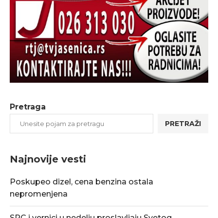
Pretraga
PRETRAŽI
Najnovije vesti
Poskupeo dizel, cena benzina ostala
nepromenjena
SPC i vernici u nedelju proslavljaju Svetog