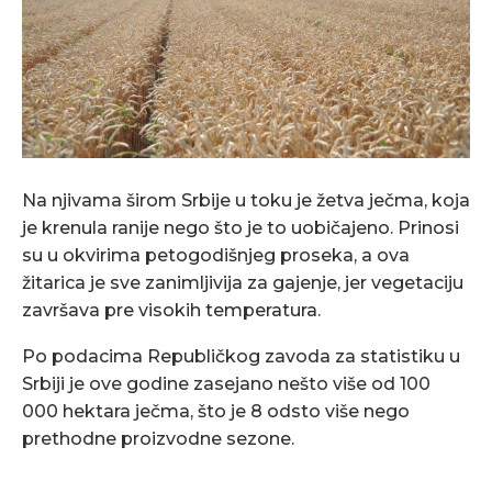
Na njivama širom Srbije u toku je žetva ječma, koja
je krenula ranije nego što je to uobičajeno. Prinosi
su u okvirima petogodišnjeg proseka, a ova
žitarica je sve zanimljivija za gajenje, jer vegetaciju
završava pre visokih temperatura.
Po podacima Republičkog zavoda za statistiku u
Srbiji je ove godine zasejano nešto više od 100
000 hektara ječma, što je 8 odsto više nego
prethodne proizvodne sezone.