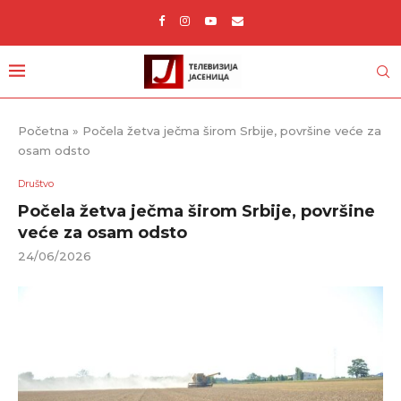
Početna
»
Počela žetva ječma širom Srbije, površine veće za
osam odsto
Društvo
Počela žetva ječma širom Srbije, površine
veće za osam odsto
24/06/2026