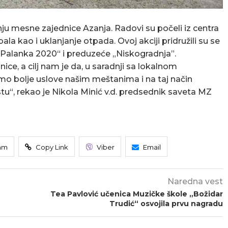
u mesne zajednice Azanja. Radovi su počeli iz centra
bala kao i uklanjanje otpada. Ovoj akciji pridružili su se
 „Palanka 2020“ i preduzeće „Niskogradnja”.
e, a cilj nam je da, u saradnji sa lokalnom
o bolje uslove našim meštanima i na taj način
“, rekao je Nikola Minić v.d. predsednik saveta MZ
am
Copy Link
Viber
Email
Naredna vest
Tea Pavlović učenica Muzičke škole „Božidar
Trudić“ osvojila prvu nagradu