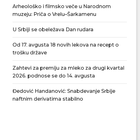
Arheološko i filmsko veče u Narodnom
muzeju: Priča o Vrelu–Šarkamenu
U Srbiji se obeležava Dan rudara
Od 17. avgusta 18 novih lekova na recept o
trošku države
Zahtevi za premiju za mleko za drugi kvartal
2026. podnose se do 14. avgusta
Predsednik opštine Smederevska
Zakazana treća
Đedović Handanović: Snabdevanje Srbije
Palanka prisustvovao obeležavanju
Smederevska
naftnim derivatima stabilno
Dana opštine...
24/06/
30/06/2026