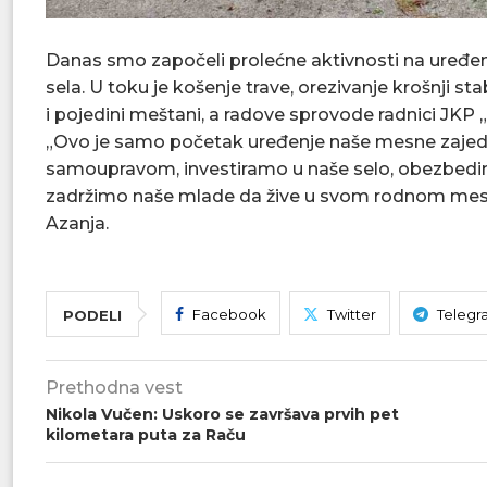
Danas smo započeli prolećne aktivnosti na uređenj
sela. U toku je košenje trave, orezivanje krošnji sta
i pojedini meštani, a radove sprovode radnici JKP
„Ovo je samo početak uređenje naše mesne zajednic
samoupravom, investiramo u naše selo, obezbedim
zadržimo naše mlade da žive u svom rodnom mestu
Azanja.
Facebook
Twitter
Telegr
PODELI
Prethodna vest
Nikola Vučen: Uskoro se završava prvih pet
kilometara puta za Raču