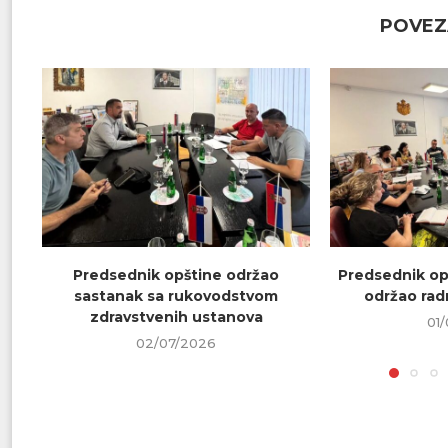
POVEZ
Predsednik opštine održao
Predsednik op
sastanak sa rukovodstvom
održao radn
zdravstvenih ustanova
01
02/07/2026