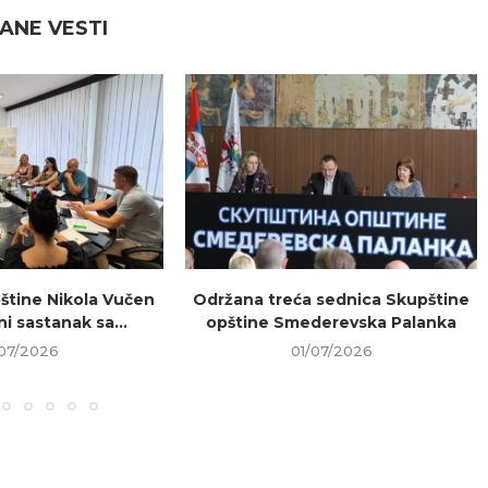
ANE VESTI
štine Nikola Vučen
Održana treća sednica Skupštine
i sastanak sa...
opštine Smederevska Palanka
/07/2026
01/07/2026