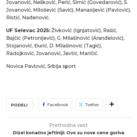
Jovanović, Nešković, Perić, Simić (Govedarović), S.
Jovanović, Milošević (Savić), Manasijević (Pavlović),
Ristić, Nađenović.
UF Selevac 2025:
Živković (Ignjatović), Rašić,
Bajčić (Petronijević), G. Milašinović (Aranđelović),
Stojanović, Đurić, D. Milašinović (Tagić),
Radojković, Jovanović, Jevtić, Maričić.
Novica Pavlović, Srbija sport
Facebook
Twitter
PODELI
Prethodna vest
Dizel konačno jeftiniji: Ovo su nove cene goriva