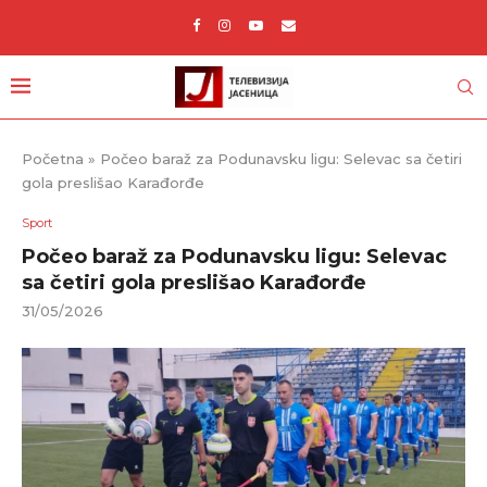
Početna
»
Počeo baraž za Podunavsku ligu: Selevac sa četiri
gola preslišao Karađorđe
Sport
Počeo baraž za Podunavsku ligu: Selevac
sa četiri gola preslišao Karađorđe
31/05/2026