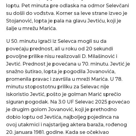
loptu. Pet minuta pre odlaska na odmor Selevčani
su došli do vođstva. Korner sa leve strane izveo je
Stojanović, lopta je pala na glavu Jevtiću, koji je
šalje u mrežu Marića.
U 50. minutu igrači iz Selevca mogli su da
povećaju prednost, ali u roku od 20 sekundi
povoljne prilike nisu realizovali D. Milašinović i
Jevtić. Prednost je povećana u 70. minutu. Jevtić je
snažno šutirao, lopta je pogodila Jovanovića,
promenila pravac i završila u mreži Marića. U 78.
minutu stopostotnu priliku za Selevac nije
iskoristio Jevtić, pošto je golman Marić sprečio
siguran pogodak. Na 3:0 UF Selevac 2025 povećao
je drugim golom Jovanović, koji je prethodno
dobio loptu od Jevtića, najboljeg pojedinca na
ovoj utakmici i najstarijeg aktera baraža, rođenog
20. januara 1981. godine. Kada se očekivao