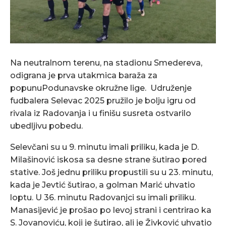
Na neutralnom terenu, na stadionu Smedereva,
odigrana je prva utakmica baraža za
popunuPodunavske okružne lige. Udruženje
fudbalera Selevac 2025 pružilo je bolju igru od
rivala iz Radovanja i u finišu susreta ostvarilo
ubedljivu pobedu.
Selevčani su u 9. minutu imali priliku, kada je D.
Milašinović iskosa sa desne strane šutirao pored
stative. Još jednu priliku propustili su u 23. minutu,
kada je Jevtić šutirao, a golman Marić uhvatio
loptu. U 36. minutu Radovanjci su imali priliku.
Manasijević je prošao po levoj strani i centrirao ka
S. Jovanoviću, koji je šutirao, ali je Živković uhvatio