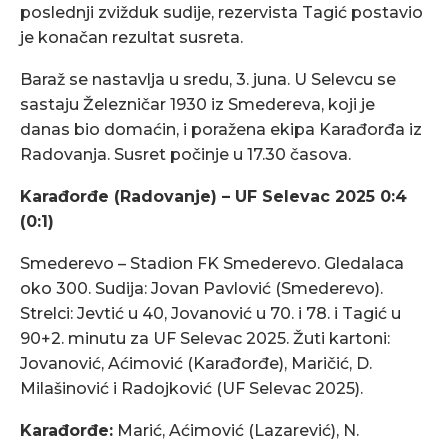
poslednji zvižduk sudije, rezervista Tagić postavio
je konačan rezultat susreta.
Baraž se nastavlja u sredu, 3. juna. U Selevcu se
sastaju Železničar 1930 iz Smedereva, koji je
danas bio domaćin, i poražena ekipa Karađorđa iz
Radovanja. Susret počinje u 17.30 časova.
Karađorđe (Radovanje) – UF Selevac 2025 0:4
(0:1)
Smederevo – Stadion FK Smederevo. Gledalaca
oko 300. Sudija: Jovan Pavlović (Smederevo).
Strelci: Jevtić u 40, Jovanović u 70. i 78. i Tagić u
90+2. minutu za UF Selevac 2025. Žuti kartoni:
Jovanović, Aćimović (Karađorđe), Maričić, D.
Milašinović i Radojković (UF Selevac 2025).
Karađorđe:
Marić, Aćimović (Lazarević), N.