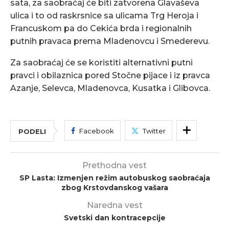
sata, za saobraćaj će biti zatvorena Glavaševa
ulica i to od raskrsnice sa ulicama Trg Heroja i
Francuskom pa do Cekića brda i regionalnih
putnih pravaca prema Mladenovcu i Smederevu.
Za saobraćaj će se koristiti alternativni putni
pravci i obilaznica pored Stočne pijace i iz pravca
Azanje, Selevca, Mladenovca, Kusatka i Glibovca.
Facebook
Twitter
PODELI
Prethodna vest
SP Lasta: Izmenjen režim autobuskog saobraćaja
zbog Krstovdanskog vašara
Naredna vest
Svetski dan kontracepcije