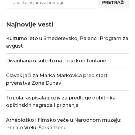
PRETRAŽI
Najnovije vesti
Kulturno leto u Smederevskoj Palanci: Program za
avgust
Divanhana u subotu na Trgu kod fontane
Glavaš jači za Marka Markovića pred start
prvenstva Zone Dunav
Topola raspisala poziv za predloge dobitnika
opštinskih nagrada i priznanja
Arheološko i filmsko veče u Narodnom muzeju:
Priča o Vrelu–Šarkamenu