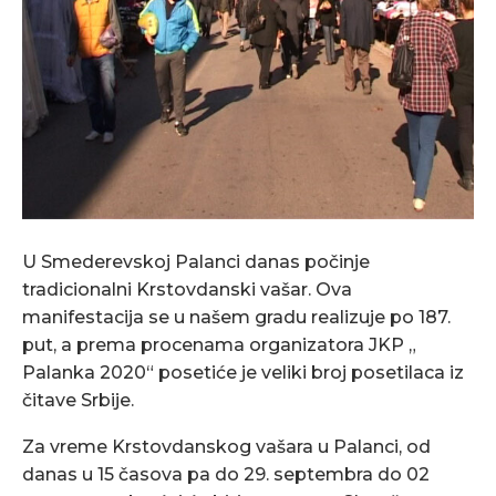
U Smederevskoj Palanci danas počinje
tradicionalni Krstovdanski vašar. Ova
manifestacija se u našem gradu realizuje po 187.
put, a prema procenama organizatora JKP „
Palanka 2020“ posetiće je veliki broj posetilaca iz
čitave Srbije.
Za vreme Krstovdanskog vašara u Palanci, od
danas u 15 časova pa do 29. septembra do 02