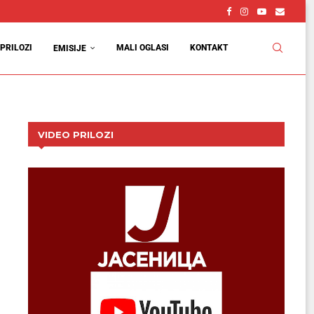
PRILOZI
MALI OGLASI
KONTAKT
EMISIJE
VIDEO PRILOZI