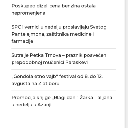
Poskupeo dizel, cena benzina ostala
nepromenjena
SPC i vernici u nedelju proslavljaju Svetog
Pantelejmona, zaštitnika medicine i
farmacije
Sutra je Petka Trnova – praznik posvećen
prepodobnoj mučenici Paraskevi
„Gondola etno vajb“ festival od 8. do 12.
avgusta na Zlatiboru
Promocija knjige „Blagi dani“ Žarka Talijana
u nedelju u Azanji