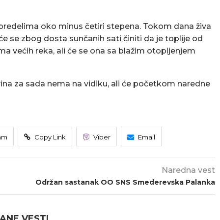
 predelima oko minus četiri stepena. Tokom dana živa
e se zbog dosta sunčanih sati činiti da je toplije od
ma većih reka, ali će se ona sa blažim otopljenjem
a za sada nema na vidiku, ali će početkom naredne
am
Copy Link
Viber
Email
Naredna vest
Održan sastanak OO SNS Smederevska Palanka
ANE VESTI