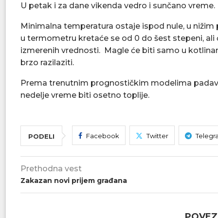
U petak i za dane vikenda vedro i sunčano vreme.
Minimalna temperatura ostaje ispod nule, u nižim
u termometru kretaće se od 0 do šest stepeni, ali ć
izmerenih vrednosti. Magle će biti samo u kotlina
brzo razilaziti.
Prema trenutnim prognostičkim modelima padavin
nedelje vreme biti osetno toplije.
Facebook
Twitter
Telegr
PODELI
Prethodna vest
Zakazan novi prijem građana
POVEZ