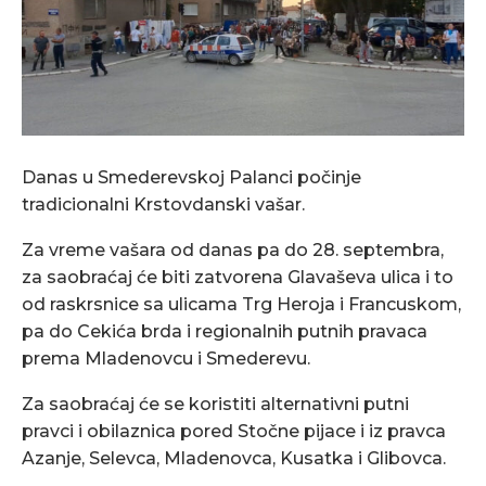
Danas u Smederevskoj Palanci počinje
tradicionalni Krstovdanski vašar.
Za vreme vašara od danas pa do 28. septembra,
za saobraćaj će biti zatvorena Glavaševa ulica i to
od raskrsnice sa ulicama Trg Heroja i Francuskom,
pa do Cekića brda i regionalnih putnih pravaca
prema Mladenovcu i Smederevu.
Za saobraćaj će se koristiti alternativni putni
pravci i obilaznica pored Stočne pijace i iz pravca
Azanje, Selevca, Mladenovca, Kusatka i Glibovca.