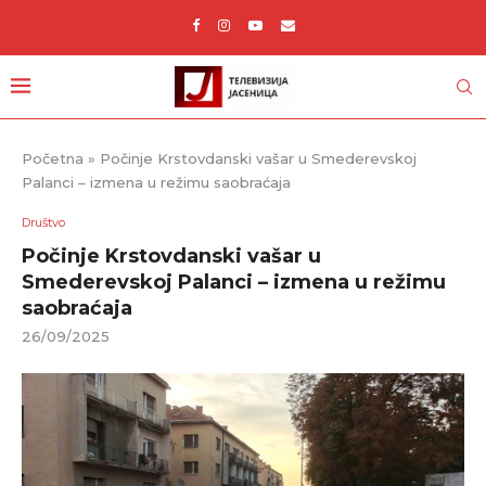
Početna
»
Počinje Krstovdanski vašar u Smederevskoj
Palanci – izmena u režimu saobraćaja
Društvo
Počinje Krstovdanski vašar u
Smederevskoj Palanci – izmena u režimu
saobraćaja
26/09/2025