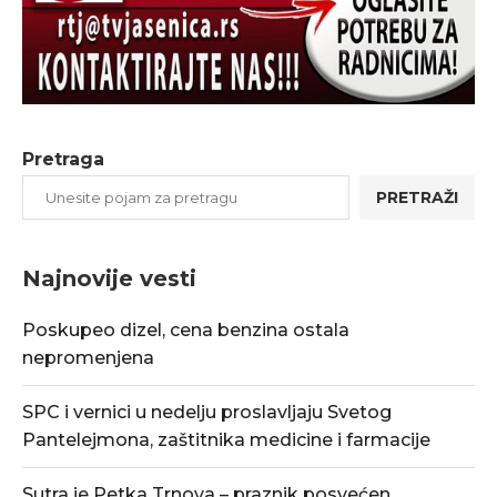
Pretraga
PRETRAŽI
Najnovije vesti
Poskupeo dizel, cena benzina ostala
nepromenjena
SPC i vernici u nedelju proslavljaju Svetog
Pantelejmona, zaštitnika medicine i farmacije
Sutra je Petka Trnova – praznik posvećen