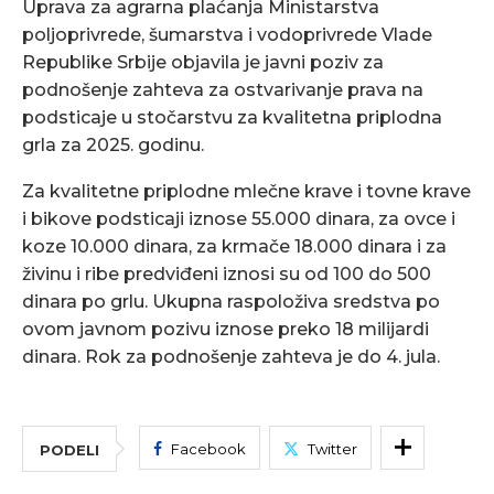
Uprava za agrarna plaćanja Ministarstva
poljoprivrede, šumarstva i vodoprivrede Vlade
Republike Srbije objavila je javni poziv za
podnošenje zahteva za ostvarivanje prava na
podsticaje u stočarstvu za kvalitetna priplodna
grla za 2025. godinu.
Za kvalitetne priplodne mlečne krave i tovne krave
i bikove podsticaji iznose 55.000 dinara, za ovce i
koze 10.000 dinara, za krmače 18.000 dinara i za
živinu i ribe predviđeni iznosi su od 100 do 500
dinara po grlu. Ukupna raspoloživa sredstva po
ovom javnom pozivu iznose preko 18 milijardi
dinara. Rok za podnošenje zahteva je do 4. jula.
Facebook
Twitter
PODELI