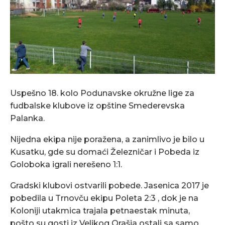
Uspešno 18. kolo Podunavske okružne lige za
fudbalske klubove iz opštine Smederevska
Palanka.
Nijedna ekipa nije poražena, a zanimlivo je bilo u
Kusatku, gde su domaći Železničar i Pobeda iz
Goloboka igrali nerešeno 1:1.
Gradski klubovi ostvarili pobede. Jasenica 2017 je
pobedila u Trnovču ekipu Poleta 2:3 , dok je na
Koloniji utakmica trajala petnaestak minuta,
pošto su gosti iz Velikog Orašja ostali sa samo