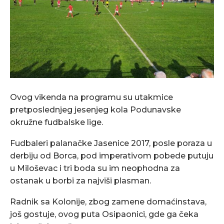
Ovog vikenda na programu su utakmice
pretposlednjeg jesenjeg kola Podunavske
okružne fudbalske lige.
Fudbaleri palanačke Jasenice 2017, posle poraza u
derbiju od Borca, pod imperativom pobede putuju
u Miloševac i tri boda su im neophodna za
ostanak u borbi za najviši plasman.
Radnik sa Kolonije, zbog zamene domaćinstava,
još gostuje, ovog puta Osipaonici, gde ga čeka