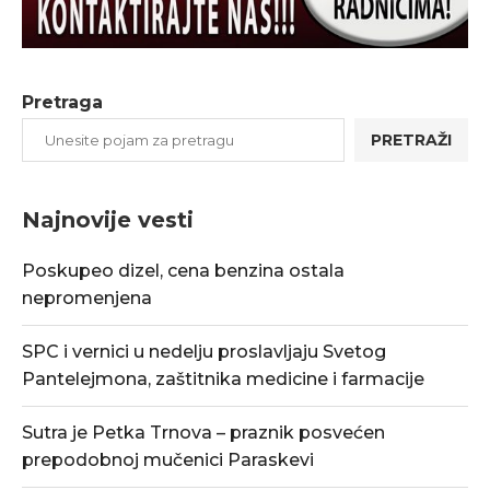
Pretraga
PRETRAŽI
Najnovije vesti
Poskupeo dizel, cena benzina ostala
nepromenjena
SPC i vernici u nedelju proslavljaju Svetog
Pantelejmona, zaštitnika medicine i farmacije
Sutra je Petka Trnova – praznik posvećen
prepodobnoj mučenici Paraskevi