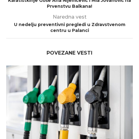
Karatistkinje Goše Ana Nijemčević i Mia Jovanović na
Prvenstvu Balkana!
Naredna vest
U nedelju preventivni pregledi u Zdravstvenom
centru u Palanci
POVEZANE VESTI