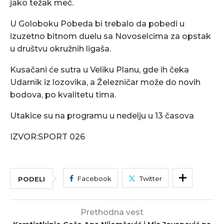
jako težak meč.
U Goloboku Pobeda bi trebalo da pobedi u
izuzetno bitnom duelu sa Novoselcima za opstak
u društvu okružnih ligaša.
Kusačani će sutra u Veliku Planu, gde ih čeka
Udarnik iz lozovika, a Železničar može do novih
bodova, po kvalitetu tima.
Utakice su na programu u nedelju u 13 časova
IZVOR:SPORT 026
Facebook
Twitter
PODELI
Prethodna vest