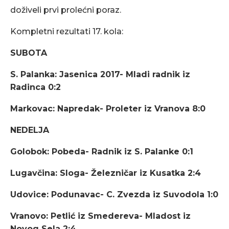
doživeli prvi prolećni poraz.
Kompletni rezultati 17. kola:
SUBOTA
S. Palanka: Jasenica 2017- Mladi radnik iz
Radinca 0:2
Markovac: Napredak- Proleter iz Vranova 8:0
NEDELJA
Golobok: Pobeda- Radnik iz S. Palanke 0:1
Lugavčina: Sloga- Železničar iz Kusatka 2:4
Udovice: Podunavac- C. Zvezda iz Suvodola 1:0
Vranovo: Petlić iz Smedereva- Mladost iz
Novog Sela 2:4