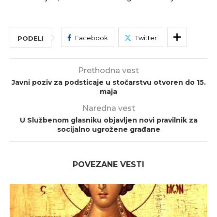
Facebook
Twitter
PODELI
Prethodna vest
Javni poziv za podsticaje u stočarstvu otvoren do 15.
maja
Naredna vest
U Službеnom glasniku objavljen novi pravilnik za
socijalno ugrožеne građane
POVEZANE VESTI