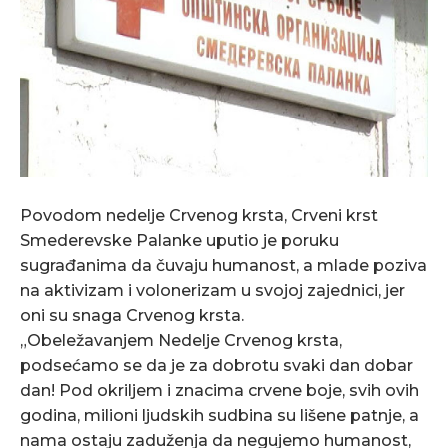
Povodom nedelje Crvenog krsta, Crveni krst
Smederevske Palanke uputio je poruku
sugrađanima da čuvaju humanost, a mlade poziva
na aktivizam i volonerizam u svojoj zajednici, jer
oni su snaga Crvenog krsta.
„Obeležavanjem Nedelje Crvenog krsta,
podsećamo se da je za dobrotu svaki dan dobar
dan! Pod okriljem i znacima crvene boje, svih ovih
godina, milioni ljudskih sudbina su lišene patnje, a
nama ostaju zaduženja da negujemo humanost,