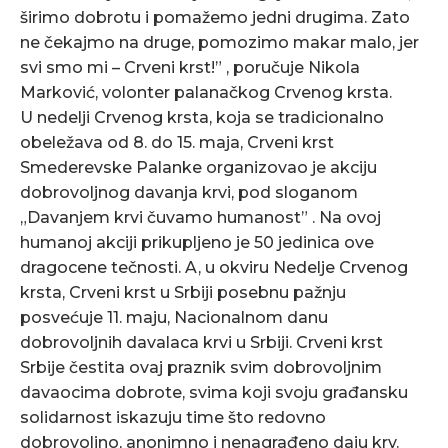
širimo dobrotu i pomažemo jedni drugima. Zato
ne čekajmo na druge, pomozimo makar malo, jer
svi smo mi – Crveni krst!” , poručuje Nikola
Marković, volonter palanačkog Crvenog krsta.
U nedelji Crvenog krsta, koja se tradicionalno
obeležava od 8. do 15. maja, Crveni krst
Smederevske Palanke organizovao je akciju
dobrovoljnog davanja krvi, pod sloganom
„Davanjem krvi čuvamo humanost” . Na ovoj
humanoj akciji prikupljeno je 50 jedinica ove
dragocene tečnosti. A, u okviru Nedelje Crvenog
krsta, Crveni krst u Srbiji posebnu pažnju
posvećuje 11. maju, Nacionalnom danu
dobrovoljnih davalaca krvi u Srbiji. Crveni krst
Srbije čestita ovaj praznik svim dobrovoljnim
davaocima dobrote, svima koji svoju građansku
solidarnost iskazuju time što redovno
dobrovoljno, anonimno i nenagrađeno daju krv.