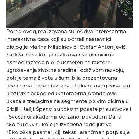
Pored ovog, realizovana su još dva interesantna,
interaktivna časa koji su održali nastavnici
biologije Marina Miladinović i Stefan Antonijević.
Sadržaj časa koji je realizovan sa učenicima
osmog razreda bio je usmeren na faktore
ugrožavanja životne sredine i održivom razvoju,
dok je tema života u šumi bila prezentovana
učenicima trećeg razreda. U okviru ovog časa je u
ulozi vršnjačkog edukatora Srna Aranđelović
ukazala trećacima na segmente o živim bićima u
Srbiji i Italiji. Španci su tokom posete prisustvovali
i Svečanoj akademiji održanoj povodom Dana
škole u okviru koje je izvedena rodoljubiva
“Ekološka pesma”, čiji tekst i aranžman potpisuje