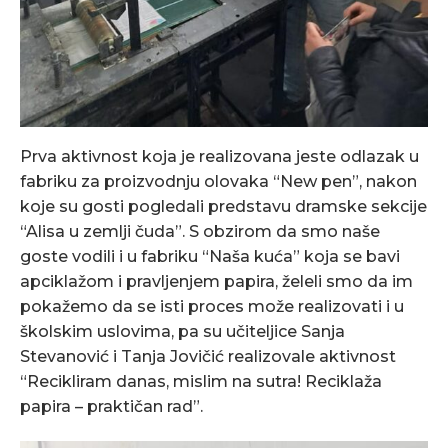
Prva aktivnost koja je realizovana jeste odlazak u
fabriku za proizvodnju olovaka “New pen”, nakon
koje su gosti pogledali predstavu dramske sekcije
“Alisa u zemlji čuda”. S obzirom da smo naše
goste vodili i u fabriku “Naša kuća” koja se bavi
apciklažom i pravljenjem papira, želeli smo da im
pokažemo da se isti proces može realizovati i u
školskim uslovima, pa su učiteljice Sanja
Stevanović i Tanja Jovičić realizovale aktivnost
“Recikliram danas, mislim na sutra! Reciklaža
papira – praktičan rad”.