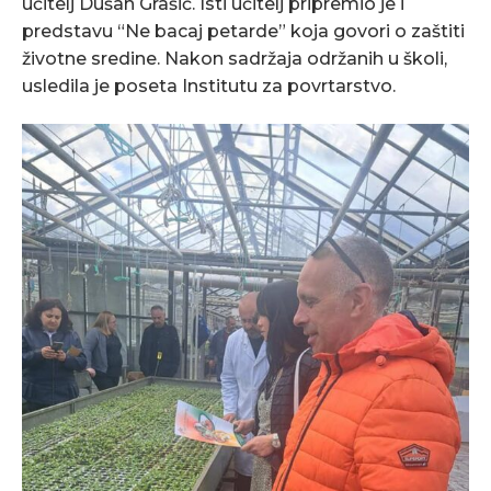
učitelj Dušan Grašić. Isti učitelj pripremio je i
predstavu “Ne bacaj petarde” koja govori o zaštiti
životne sredine. Nakon sadržaja održanih u školi,
usledila je poseta Institutu za povrtarstvo.