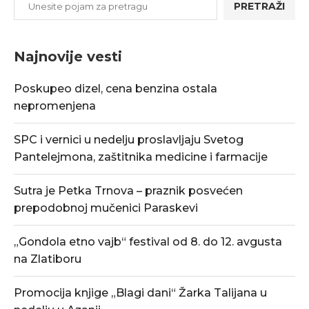
PRETRAŽI
Najnovije vesti
Poskupeo dizel, cena benzina ostala
nepromenjena
SPC i vernici u nedelju proslavljaju Svetog
Pantelejmona, zaštitnika medicine i farmacije
Sutra je Petka Trnova – praznik posvećen
prepodobnoj mučenici Paraskevi
„Gondola etno vajb“ festival od 8. do 12. avgusta
na Zlatiboru
Promocija knjige „Blagi dani“ Žarka Talijana u