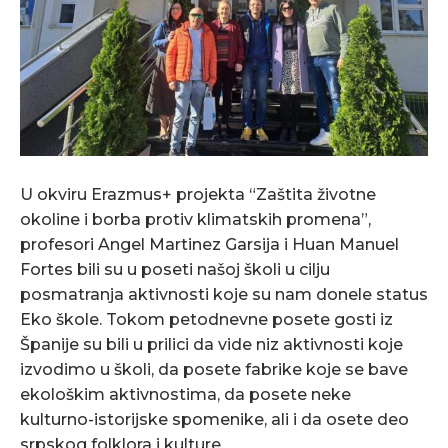
U okviru Erazmus+ projekta “Zaštita životne
okoline i borba protiv klimatskih promena”,
profesori Angel Martinez Garsija i Huan Manuel
Fortes bili su u poseti našoj školi u cilju
posmatranja aktivnosti koje su nam donele status
Eko škole. Tokom petodnevne posete gosti iz
Španije su bili u prilici da vide niz aktivnosti koje
izvodimo u školi, da posete fabrike koje se bave
ekološkim aktivnostima, da posete neke
kulturno-istorijske spomenike, ali i da osete deo
srpskog folklora i kulture.