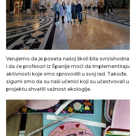
Verujemo da je poseta našoj školi bila svrsishodna
i da će profesori iz Španije moći da implementiraju
aktivnosti koje smo sprovodili u svoj rad. Takođe,
sigurni smo da su naši učenici koji su učestvovali u
projektu shvatili važnost ekologije.