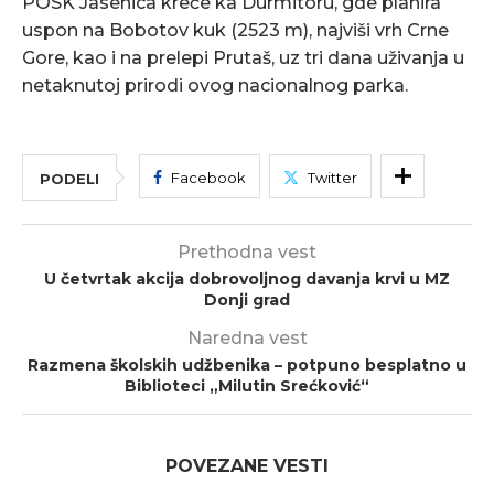
POSK Jasenica kreće ka Durmitoru, gde planira
uspon na Bobotov kuk (2523 m), najviši vrh Crne
Gore, kao i na prelepi Prutaš, uz tri dana uživanja u
netaknutoj prirodi ovog nacionalnog parka.
Facebook
Twitter
PODELI
Prethodna vest
U četvrtak akcija dobrovoljnog davanja krvi u MZ
Donji grad
Naredna vest
Razmena školskih udžbenika – potpuno besplatno u
Biblioteci „Milutin Srećković“
POVEZANE VESTI