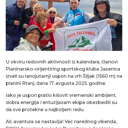
U okviru redovnih aktivnosti iz kalendara, članovi
Planinarsko-orijentiring sportskog kluba Jasenica
izveli su ranojutarnji uspon na vrh Šiljak (1560 m) na
planini Rtanj, dana 17. avgusta 2025. godine.
Iako je uspon pratio kišovit vremenski ambijent,
dobra energija i entuzijazam ekipe obezbedili su
da sve protekne u najboljem redu.
Ali, avantura se nastavlja! Već narednog vikenda,