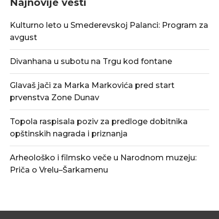
Najnovije vesti
Kulturno leto u Smederevskoj Palanci: Program za
avgust
Divanhana u subotu na Trgu kod fontane
Glavaš jači za Marka Markovića pred start
prvenstva Zone Dunav
Topola raspisala poziv za predloge dobitnika
opštinskih nagrada i priznanja
Arheološko i filmsko veče u Narodnom muzeju:
Priča o Vrelu–Šarkamenu