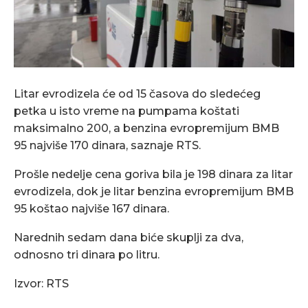
Litar evrodizela će od 15 časova do sledećeg
petka u isto vreme na pumpama koštati
maksimalno 200, a benzina evropremijum BMB
95 najviše 170 dinara, saznaje RTS.
Prošle nedelje cena goriva bila je 198 dinara za litar
evrodizela, dok je litar benzina evropremijum BMB
95 koštao najviše 167 dinara.
Narednih sedam dana biće skuplji za dva,
odnosno tri dinara po litru.
Izvor: RTS