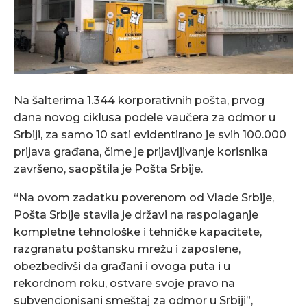
Na šalterima 1.344 korporativnih pošta, prvog
dana novog ciklusa podele vaučera za odmor u
Srbiji, za samo 10 sati evidentirano je svih 100.000
prijava građana, čime je prijavljivanje korisnika
završeno, saopštila je Pošta Srbije.
“Na ovom zadatku poverenom od Vlade Srbije,
Pošta Srbije stavila je državi na raspolaganje
kompletne tehnološke i tehničke kapacitete,
razgranatu poštansku mrežu i zaposlene,
obezbedivši da građani i ovoga puta i u
rekordnom roku, ostvare svoje pravo na
subvencionisani smeštaj za odmor u Srbiji”,