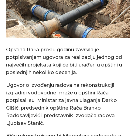
Opština Rača prošlu godinu završila je
potpisivanjem ugovora za realizaciju jednog od
najvećih projekata koji će biti urađen u opštini u
poslednjih nekoliko decenija.
Ugovor o izvođenju radova na rekonstrukciji i
izgradnji vodovodne mreže u opštini Rača
potpisali su Ministar za javna ulaganja Darko
Glišić, predsednik opštine Rača Branko
Radosavljević i predstavnik izvođača radova
Ljubisav Stanić.
Biće rekonstruisano 14 kilometara vodovoda, a