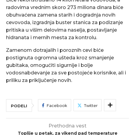
radovima vrednim skoro 273 miliona dinara biće
obuhvaćena zamena starih i dogradnja novih
cevovoda, izgradnja buster stanica za podizanje
pritiska u višim delovima naselja, postavljanje
hidranata i mernih mesta za kontrolu.
Zamenom dotrajalih i poroznih cevi biće
postignuta ogromna ušteda kroz smanjenje
gubitaka, omogućiti sigurnije i bolje
vodosnabdevanje za sve postojeće korisnike, ali i
priliku za priključenje novih.
Facebook
Twitter
PODELI
Prethodna vest
Toplije u petak, za vikend pad temperature