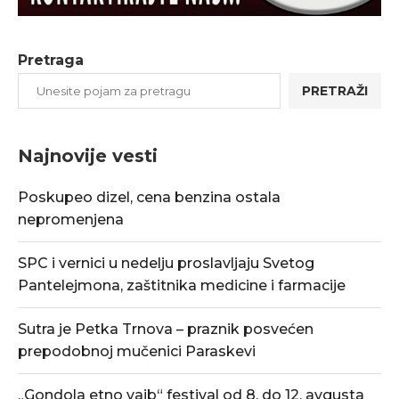
Pretraga
PRETRAŽI
Najnovije vesti
Poskupeo dizel, cena benzina ostala
nepromenjena
SPC i vernici u nedelju proslavljaju Svetog
Pantelejmona, zaštitnika medicine i farmacije
Sutra je Petka Trnova – praznik posvećen
prepodobnoj mučenici Paraskevi
„Gondola etno vajb“ festival od 8. do 12. avgusta