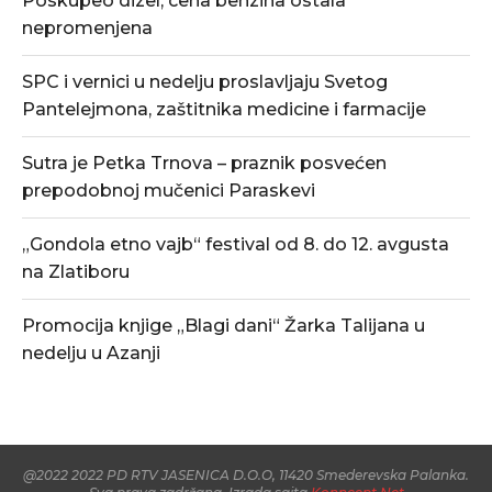
Poskupeo dizel, cena benzina ostala
nepromenjena
SPC i vernici u nedelju proslavljaju Svetog
Pantelejmona, zaštitnika medicine i farmacije
Sutra je Petka Trnova – praznik posvećen
prepodobnoj mučenici Paraskevi
„Gondola etno vajb“ festival od 8. do 12. avgusta
na Zlatiboru
Promocija knjige „Blagi dani“ Žarka Talijana u
nedelju u Azanji
@2022 2022 PD RTV JASENICA D.O.O, 11420 Smederevska Palanka.