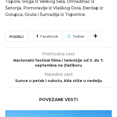
Topole, Sloga iz Velikog Sela, Omladinac iz
Šetonja, Pomoravlje iz Vlaškog Dola, Đerdap iz
Golupca, Gruža i Šumadija iz Toponice.
Facebook
Twitter
PODELI
Prethodna vest
Nacionalni festival filma i televizije od 3. do 7.
septembra na Zlatiboru
Naredna vest
Sunce u petak i subotu, kiša stiže u nedelju
POVEZANE VESTI