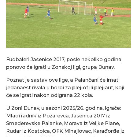
Fudbaleri Jasenice 2017, posle nekoliko godina,
ponovo će igrati u Zonskoj ligi, grupa Dunav.
Poznat je sastav ove lige, a Palančani će imati
jedanaest rivala u borbi za plej-of ili plej-aut, koji
će se igrati nakon odigrana 22 kola.
U Zoni Dunav, u sezoni 2025/26. godina, igraće:
Mladi radnik iz Požarevca, Jasenica 2017 iz
Smederevske Palanke, Morava iz Velike Plane,
Rudar iz Kostolca, OFK Mihajlovac, Karađorđe iz