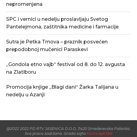
nepromenjena
SPC i vernici u nedelju proslavljaju Svetog
Pantelejmona, zaštitnika medicine i farmacije
Sutra je Petka Trnova – praznik posvećen
prepodobnoj mučenici Paraskevi
„Gondola etno vajb“ festival od 8. do 12. avgusta
na Zlatiboru
Promocija knjige „Blagi dani“ Žarka Talijana u
nedelju u Azanji
@2022 2022 PD RTV JASENICA D.O.O, 11420 Smederevska Palanka.
Sva prava zadržana. Izrada sajta
Konncept.Net