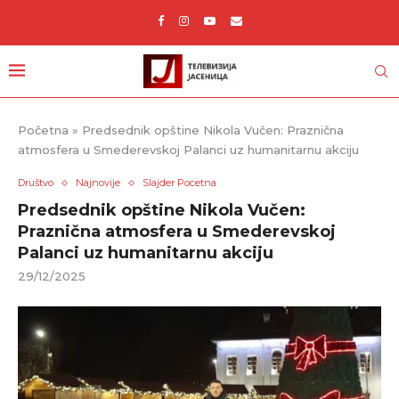
Početna
»
Predsednik opštine Nikola Vučen: Praznična
atmosfera u Smederevskoj Palanci uz humanitarnu akciju
Društvo
Najnovije
Slajder Pocetna
Predsednik opštine Nikola Vučen:
Praznična atmosfera u Smederevskoj
Palanci uz humanitarnu akciju
29/12/2025