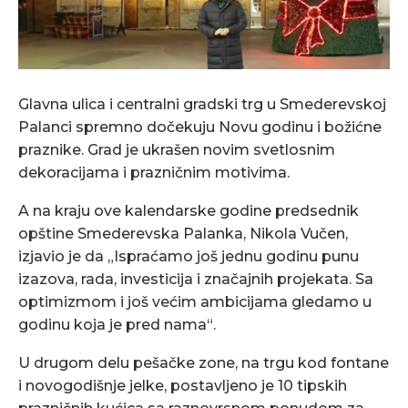
Glavna ulica i centralni gradski trg u Smederevskoj
Palanci spremno dočekuju Novu godinu i božićne
praznike. Grad je ukrašen novim svetlosnim
dekoracijama i prazničnim motivima.
A na kraju ove kalendarske godine predsednik
opštine Smederevska Palanka, Nikola Vučen,
izjavio je da „Ispraćamo još jednu godinu punu
izazova, rada, investicija i značajnih projekata. Sa
optimizmom i još većim ambicijama gledamo u
godinu koja je pred nama“.
U drugom delu pešačke zone, na trgu kod fontane
i novogodišnje jelke, postavljeno je 10 tipskih