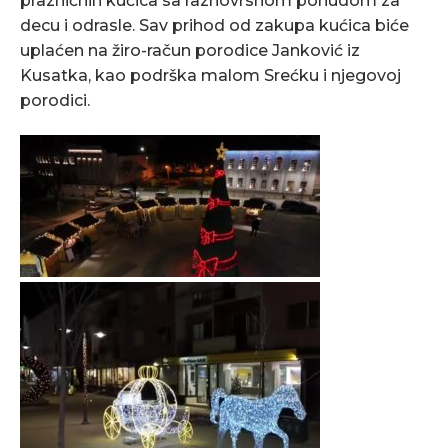
prazničnih kućica sa raznovrsnom ponudom za
decu i odrasle. Sav prihod od zakupa kućica biće
uplaćen na žiro-račun porodice Janković iz
Kusatka, kao podrška malom Srećku i njegovoj
porodici.