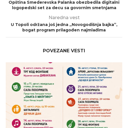
Opština Smederevska Palanka obezbedila digitalni
logopedski set za decu sa govornim smetnjama
Naredna vest
U Topoli održana još jedna „Novogodišnja bajka”,
bogat program prilagođen najmlađima
POVEZANE VESTI