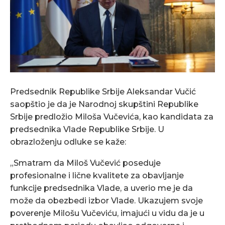
Predsednik Republike Srbije Aleksandar Vučić
saopštio je da je Narodnoj skupštini Republike
Srbije predložio Miloša Vučevića, kao kandidata za
predsednika Vlade Republike Srbije. U
obrazloženju odluke se kaže:
„Smatram da Miloš Vučević poseduje
profesionalne i lične kvalitete za obavljanje
funkcije predsednika Vlade, a uverio me je da
može da obezbedi izbor Vlade. Ukazujem svoje
poverenje Milošu Vučeviću, imajući u vidu da je u