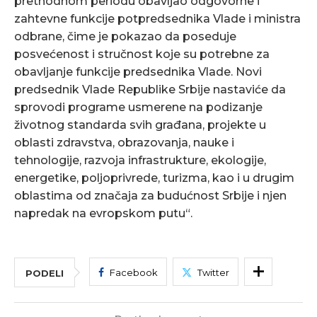
prethodnom periodu obavljao odgovorne i
zahtevne funkcije potpredsednika Vlade i ministra
odbrane, čime je pokazao da poseduje
posvećenost i stručnost koje su potrebne za
obavljanje funkcije predsednika Vlade. Novi
predsednik Vlade Republike Srbije nastaviće da
sprovodi programe usmerene na podizanje
životnog standarda svih građana, projekte u
oblasti zdravstva, obrazovanja, nauke i
tehnologije, razvoja infrastrukture, ekologije,
energetike, poljoprivrede, turizma, kao i u drugim
oblastima od značaja za budućnost Srbije i njen
napredak na evropskom putu“.
Facebook
Twitter
PODELI