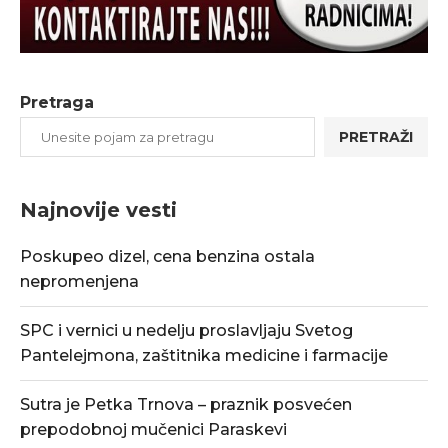
Pretraga
PRETRAŽI
Najnovije vesti
Poskupeo dizel, cena benzina ostala
nepromenjena
SPC i vernici u nedelju proslavljaju Svetog
Pantelejmona, zaštitnika medicine i farmacije
Sutra je Petka Trnova – praznik posvećen
prepodobnoj mučenici Paraskevi