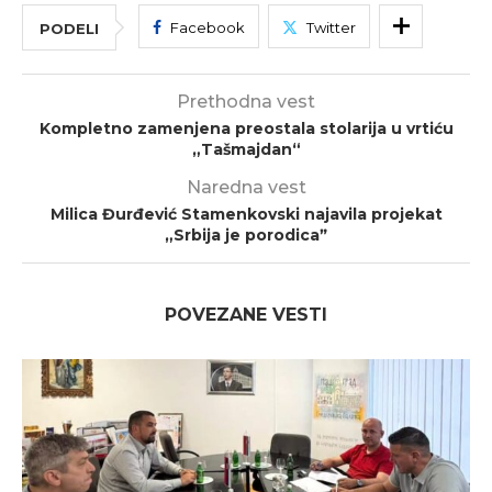
Facebook
Twitter
PODELI
Prethodna vest
Kompletno zamenjena preostala stolarija u vrtiću
„Tašmajdan“
Naredna vest
Milica Đurđević Stamenkovski najavila projekat
„Srbija je porodicaˮ
POVEZANE VESTI