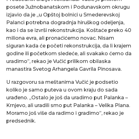
posete Južnobanatskom i Podunavskom okrugu
izjavio da je „u Opštoj bolnici u Smederevskoj
Palanci potrebna dogradnja hiruškog odeljenja,
kao i da se izvrši rekonstrukcija. Koštaće preko 40
miliona evra, ali pronaćićemo novac. Nisam
siguran kada će početi rekonstrukcija, da li krajem
godine ili početkom sledeće, ali svakako ćemo da
uradimo”, rekao je Vučić prilikom obilaska
manastira Svetog Arhangela Gavrila Pinosava.
U razgovoru sa meštanima Vučić je podsetio
koliko je samo puteva u ovom kraju do sada
urađeno. „Ostalo je još da uradimo put Palanka –
Krnjevo, ali uradili smo put Palanka – Velika Plana.
Moramo još više da radimo i gradimo”, rekao je
predsednik.