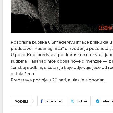
Pozorišna publika u Smederevu imaće priliku da u 
predstavu „Hasanaginica” u izvođenju pozorišta „Dr
U pozorišnoj predstavi po dramskom tekstu Ljubomi
sudbina Hasanaginice dobija nove dimenzije — iz
ženskoj sudbini, o ćutanju koje odjekuje jače od reč
ostala žena.
Predstava počinje u 20 sati, a ulaz je slobodan.
Facebook
Twitter
Telegr
PODELI