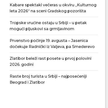
Kabare spektakl večeras u okviru „Kulturnog
leta 2026“ na sceni Gradskog pozorišta
Tropske vrućine ostaju u Srbiji – u petak
mogući pljuskovi sa grmljavinom
Prvenstvo počinje 19. avgusta – Jasenica
dočekuje Radnički iz Valjeva, pa Smederevo
Zlatibor beleži rast posete u prvoj polovini
2026. godini
Raste broj turista u Srbiji – najposećeniji
Beograd i Zlatibor