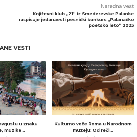
Naredna vest
Književni klub „21“ iz Smederevske Palanke
raspisuje jedanaesti pesnički konkurs „Palanačko
poetsko leto“ 2025
ANE VESTI
u avgustu u znaku
Kulturno veče Roma u Narodnom
e, muzike...
muzeju: Od reči...