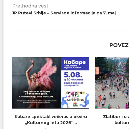
Prethodna vest
JP Putevi Srbije – Servisne informacije za 7. maj
POVEZ
Kabare spektakl večeras u okviru
Zlatibor i 
„Kulturnog leta 2026“...
kultur