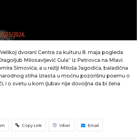
Velikoj dvorani Centra za kulturu 8. maja pogleda
agoljub Milosavljević Gula” iz Petrovca na Mlavi.
ra Simovića, a u režiji Miloša Jagodića, baladična
 narodnog stiha izrasta u moćnu pozorišnu poemu o
i, i o svetu u kom ljubav nije dovoljna da bi žena
am
Copy Link
Viber
Email