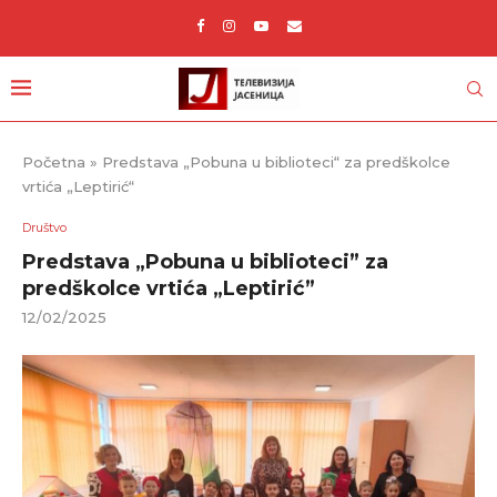
Početna
»
Predstava „Pobuna u biblioteci“ za predškolce
vrtića „Leptirić“
Društvo
Predstava „Pobuna u biblioteci” za
predškolce vrtića „Leptirić”
12/02/2025