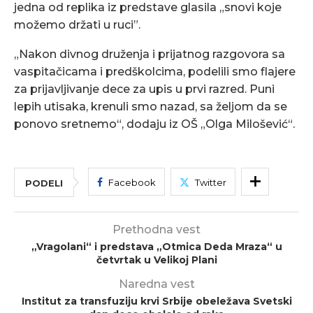
jedna od replika iz predstave glasila „snovi koje
možemo držati u ruci”.
„Nakon divnog druženja i prijatnog razgovora sa
vaspitačicama i predškolcima, podelili smo flajere
za prijavljivanje dece za upis u prvi razred. Puni
lepih utisaka, krenuli smo nazad, sa željom da se
ponovo sretnemo“, dodaju iz OŠ „Olga Milošević“.
Facebook
Twitter
PODELI
Prethodna vest
„Vragolani“ i predstava „Otmica Deda Mraza“ u
četvrtak u Velikoj Plani
Naredna vest
Institut za transfuziju krvi Srbije obeležava Svetski