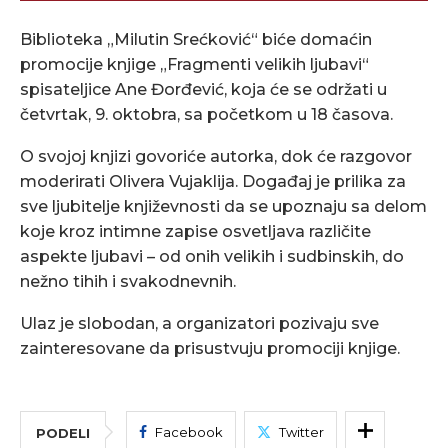
Biblioteka „Milutin Srećković“ biće domaćin
promocije knjige „Fragmenti velikih ljubavi“
spisateljice Ane Đorđević, koja će se održati u
četvrtak, 9. oktobra, sa početkom u 18 časova.
O svojoj knjizi govoriće autorka, dok će razgovor
moderirati Olivera Vujaklija. Događaj je prilika za
sve ljubitelje književnosti da se upoznaju sa delom
koje kroz intimne zapise osvetljava različite
aspekte ljubavi – od onih velikih i sudbinskih, do
nežno tihih i svakodnevnih.
Ulaz je slobodan, a organizatori pozivaju sve
zainteresovane da prisustvuju promociji knjige.
Facebook
Twitter
PODELI