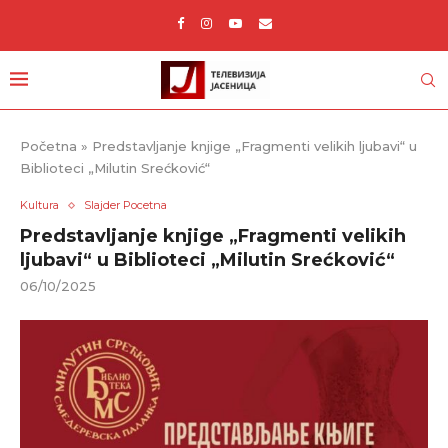
Početna
»
Predstavljanje knjige „Fragmenti velikih ljubavi“ u
Biblioteci „Milutin Srećković“
Kultura
Slajder Pocetna
Predstavljanje knjige „Fragmenti velikih
ljubavi“ u Biblioteci „Milutin Srećković“
06/10/2025