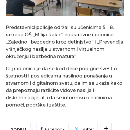
Predstavnici policije održali su učenicima 5. i 8.
razreda OŠ „Milija Rakić“ edukativne radionice
„Zajedno i bezbedno kroz detinjstvo” i „Prevencija
vršnjačkog nasilja u stvarnom i virtuelnom
okruženju i bezbedna matura”.
Cilj radionica je da se kod dece podigne svest o
štetnosti i posledicama nasilnog ponašanja u
stvarnom i digitalnom svetu, da im se ukaže kako
da prepoznaju različite vidove nasilja i
diskriminacije, ali i da se informišu o načinima
pomoći, podrške i zaštite.
Facebook
Twitter
PODELI