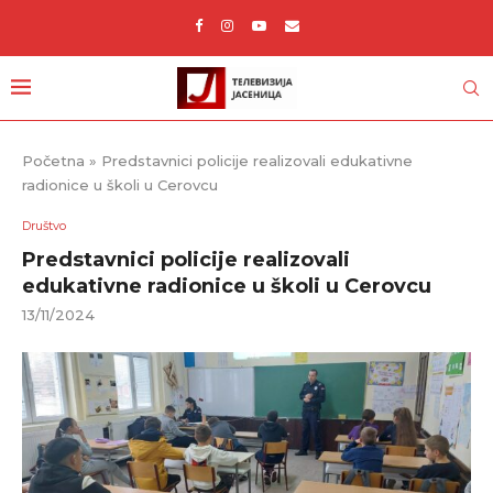
Početna
»
Predstavnici policije realizovali edukativne
radionice u školi u Cerovcu
Društvo
Predstavnici policije realizovali
edukativne radionice u školi u Cerovcu
13/11/2024