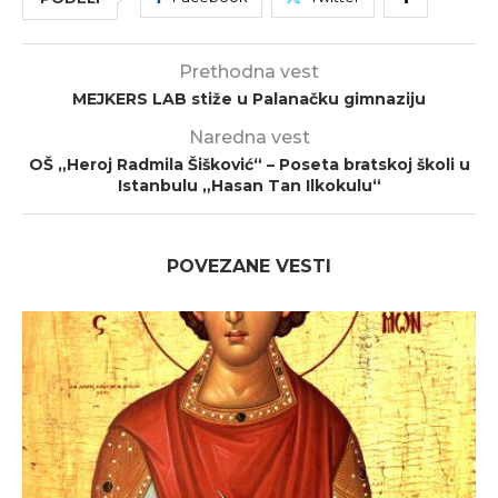
Prethodna vest
MEJKERS LAB stiže u Palanačku gimnaziju
Naredna vest
OŠ „Heroj Radmila Šišković“ – Poseta bratskoj školi u
Istanbulu „Hasan Tan Ilkokulu“
POVEZANE VESTI