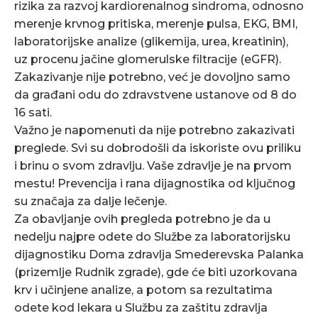
rizika za razvoj kardiorenalnog sindroma, odnosno
merenje krvnog pritiska, merenje pulsa, EKG, BMI,
laboratorijske analize (glikemija, urea, kreatinin),
uz procenu jačine glomerulske filtracije (eGFR).
Zakazivanje nije potrebno, već je dovoljno samo
da građani odu do zdravstvene ustanove od 8 do
16 sati.
Važno je napomenuti da nije potrebno zakazivati
preglede. Svi su dobrodošli da iskoriste ovu priliku
i brinu o svom zdravlju. Vaše zdravlje je na prvom
mestu! Prevencija i rana dijagnostika od ključnog
su značaja za dalje lečenje.
Za obavljanje ovih pregleda potrebno je da u
nedelju najpre odete do Službe za laboratorijsku
dijagnostiku Doma zdravlja Smederevska Palanka
(prizemlje Rudnik zgrade), gde će biti uzorkovana
krv i učinjene analize, a potom sa rezultatima
odete kod lekara u Službu za zaštitu zdravlja