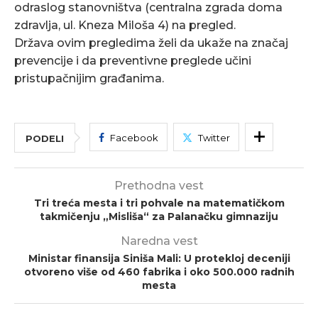
odraslog stanovništva (centralna zgrada doma
zdravlja, ul. Kneza Miloša 4) na pregled.
Država ovim pregledima želi da ukaže na značaj
prevencije i da preventivne preglede učini
pristupačnijim građanima.
Facebook
Twitter
PODELI
Prethodna vest
Tri treća mesta i tri pohvale na matematičkom
takmičenju „Misliša“ za Palanačku gimnaziju
Naredna vest
Ministar finansija Siniša Mali: U protekloj deceniji
otvoreno više od 460 fabrika i oko 500.000 radnih
mesta