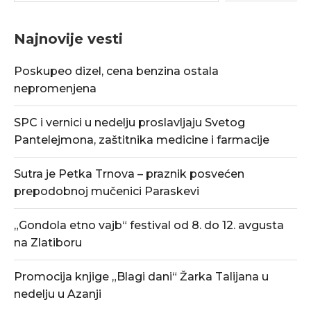
Najnovije vesti
Poskupeo dizel, cena benzina ostala
nepromenjena
SPC i vernici u nedelju proslavljaju Svetog
Pantelejmona, zaštitnika medicine i farmacije
Sutra je Petka Trnova – praznik posvećen
prepodobnoj mučenici Paraskevi
„Gondola etno vajb“ festival od 8. do 12. avgusta
na Zlatiboru
Promocija knjige „Blagi dani“ Žarka Talijana u
nedelju u Azanji