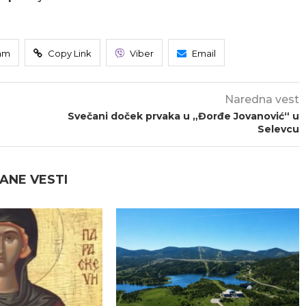
am
Copy Link
Viber
Email
Naredna vest
Svečani doček prvaka u „Đorđe Jovanović“ u
Selevcu
ANE VESTI