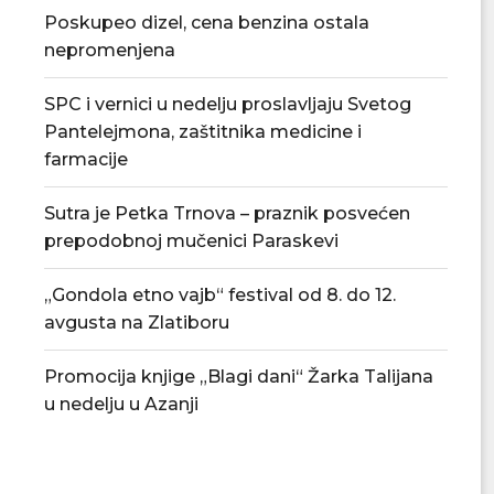
Poskupeo dizel, cena benzina ostala
nepromenjena
SPC i vernici u nedelju proslavljaju Svetog
Pantelejmona, zaštitnika medicine i
farmacije
Sutra je Petka Trnova – praznik posvećen
prepodobnoj mučenici Paraskevi
„Gondola etno vajb“ festival od 8. do 12.
avgusta na Zlatiboru
Promocija knjige „Blagi dani“ Žarka Talijana
u nedelju u Azanji