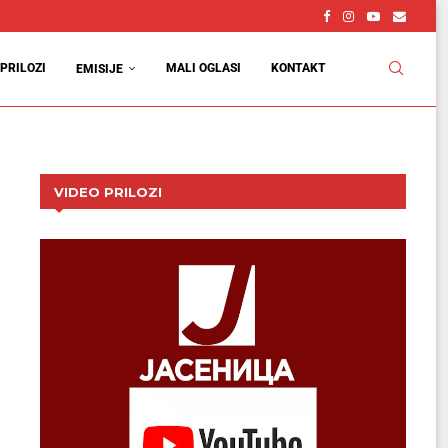
PRILOZI
MALI OGLASI
KONTAKT
EMISIJE
VIDEO PRILOZI