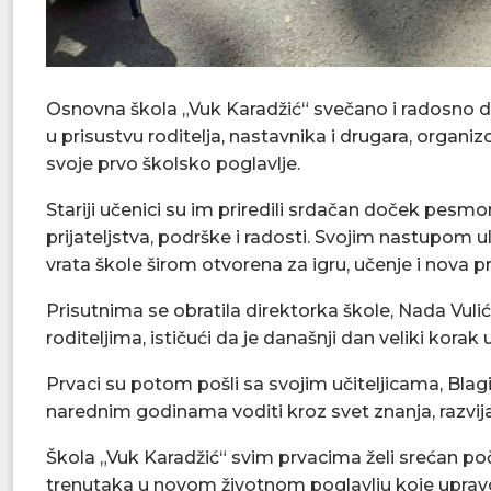
Osnovna škola „Vuk Karadžić“ svečano i radosno d
u prisustvu roditelja, nastavnika i drugara, organi
svoje prvo školsko poglavlje.
Stariji učenici su im priredili srdačan doček pesm
prijateljstva, podrške i radosti. Svojim nastupom u
vrata škole širom otvorena za igru, učenje i nova pri
Prisutnima se obratila direktorka škole, Nada Vulić
roditeljima, ističući da je današnji dan veliki korak 
Prvaci su potom pošli sa svojim učiteljicama, Blag
narednim godinama voditi kroz svet znanja, razvijan
Škola „Vuk Karadžić“ svim prvacima želi srećan p
trenutaka u novom životnom poglavlju koje upravo