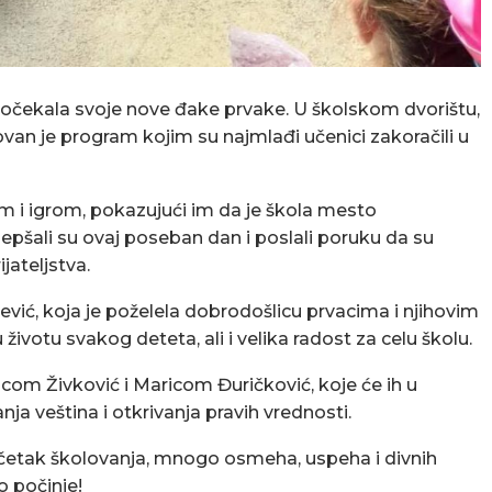
očekala svoje nove đake prvake. U školskom dvorištu,
zovan je program kojim su najmlađi učenici zakoračili u
om i igrom, pokazujući im da je škola mesto
lepšali su ovaj poseban dan i poslali poruku da su
jateljstva.
ević, koja je poželela dobrodošlicu prvacima i njihovim
u životu svakog deteta, ali i velika radost za celu školu.
icom Živković i Maricom Đuričković, koje će ih u
ja veština i otkrivanja pravih vrednosti.
očetak školovanja, mnogo osmeha, uspeha i divnih
 počinje!