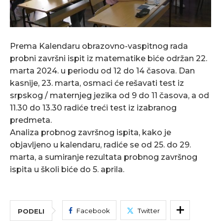
Prema Kalendaru obrazovno-vaspitnog rada
probni završni ispit iz matematike biće održan 22.
marta 2024. u periodu od 12 do 14 časova. Dan
kasnije, 23. marta, osmaci će rešavati test iz
srpskog / maternjeg jezika od 9 do 11 časova, a od
11.30 do 13.30 radiće treći test iz izabranog
predmeta.
Analiza probnog završnog ispita, kako je
objavljeno u kalendaru, radiće se od 25. do 29.
marta, a sumiranje rezultata probnog završnog
ispita u školi biće do 5. aprila.
Facebook
Twitter
PODELI