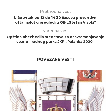
Prethodna vest
U četvrtak od 12 do 14.30 časova preventivni
oftalmološki pregledi u OB „Stefan Visoki”
Naredna vest
Opština obezbedila sredstava za osavremenjavanje
vozno – radnog parka JKP „Palanka 2020“
POVEZANE VESTI