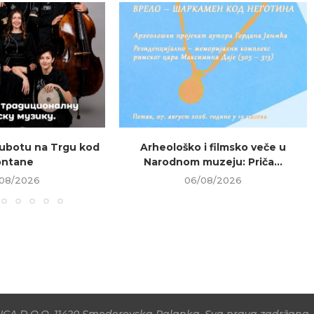
ubotu na Trgu kod
Arheološko i filmsko veče u
ontane
Narodnom muzeju: Priča...
08/2026
06/08/2026