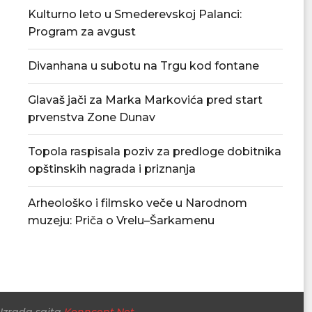
Kulturno leto u Smederevskoj Palanci:
Program za avgust
Divanhana u subotu na Trgu kod fontane
Glavaš jači za Marka Markovića pred start
prvenstva Zone Dunav
Zahtevi za premiju za mleko za
Đedović Handanovi
Topola raspisala poziv za predloge dobitnika
drugi kvartal...
Srbije naftnim deri
opštinskih nagrada i priznanja
06/08/2026
06/08/
Arheološko i filmsko veče u Narodnom
muzeju: Priča o Vrelu–Šarkamenu