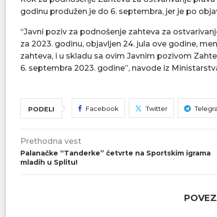
godinu produžen je do 6. septembra, jer je po objav
“Javni poziv za podnošenje zahteva za ostvarivanj
za 2023. godinu, objavljen 24. jula ove godine, me
zahteva, i u skladu sa ovim Javnim pozivom Zahte
6. septembra 2023. godine”, navode iz Ministarstv
Facebook
Twitter
Telegr
PODELI
Prethodna vest
Palanačke “Tanderke” četvrte na Sportskim igrama
mladih u Splitu!
POVEZ