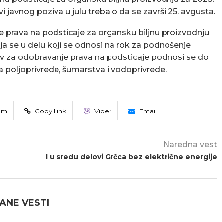
i javnog poziva u julu trebalo da se završi 25. avgusta.
e prava na podsticaje za organsku biljnu proizvodnju
nja se u delu koji se odnosi na rok za podnošenje
v za odobravanje prava na podsticaje podnosi se do
a poljoprivrede, šumarstva i vodoprivrede.
am
Copy Link
Viber
Email
Naredna vest
I u sredu delovi Grčca bez električne energije
ANE VESTI