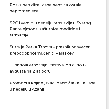
Poskupeo dizel, cena benzina ostala
nepromenjena
SPC i vernici u nedelju proslavljaju Svetog
Pantelejmona, zaštitnika medicine i
farmacije
Sutra je Petka Trnova – praznik posvećen
prepodobnoj mučenici Paraskevi
Nenad Jezdić u predstavi „Knjiga o
Ognjenović: Sv
„Gondola etno vajb“ festival od 8. do 12.
Milutinu“ u...
jednokratnu pomo
avgusta na Zlatiboru
14...
07/08/2026
07/08/2
Promocija knjige „Blagi dani“ Žarka Talijana
u nedelju u Azanji