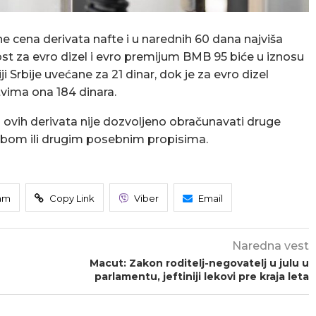
ne cena derivata nafte i u narednih 60 dana najviša
 za evro dizel i evro premijum BMB 95 biće u iznosu
i Srbije uvećane za 21 dinar, dok je za evro dizel
vima ona 184 dinara.
ovih derivata nije dozvoljeno obračunavati druge
edbom ili drugim posebnim propisima.
am
Copy Link
Viber
Email
Naredna vest
Macut: Zakon roditelj-negovatelj u julu u
parlamentu, jeftiniji lekovi pre kraja leta