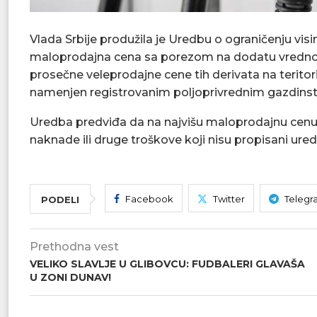
Vlada Srbije produžila je Uredbu o ograničenju visi
maloprodajna cena sa porezom na dodatu vrednost
prosečne veleprodajne cene tih derivata na teritorij
namenjen registrovanim poljoprivrednim gazdinst
Uredba predviđa da na najvišu maloprodajnu cenu 
naknade ili druge troškove koji nisu propisani ur
Facebook
Twitter
Telegr
PODELI
Prethodna vest
VELIKO SLAVLJE U GLIBOVCU: FUDBALERI GLAVAŠA
U ZONI DUNAV!