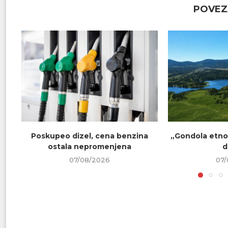
POVEZ
Poskupeo dizel, cena benzina
„Gondola etno 
ostala nepromenjena
d
07/08/2026
07/