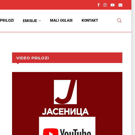
PRILOZI
MALI OGLASI
KONTAKT
EMISIJE
VIDEO PRILOZI