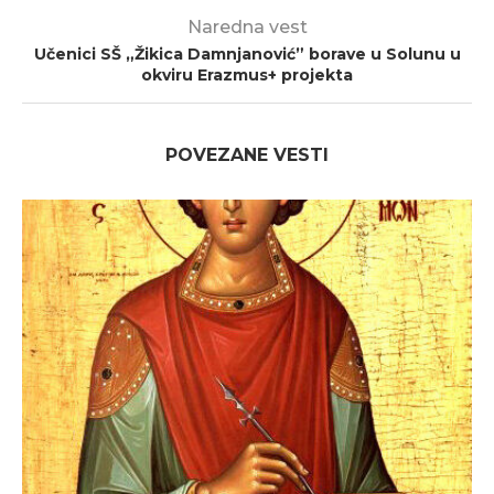
Naredna vest
Učenici SŠ „Žikica Damnjanović” borave u Solunu u
okviru Erazmus+ projekta
POVEZANE VESTI