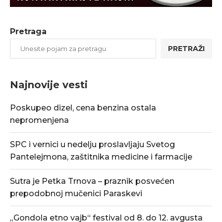
Pretraga
PRETRAŽI
Najnovije vesti
Poskupeo dizel, cena benzina ostala
nepromenjena
SPC i vernici u nedelju proslavljaju Svetog
Pantelejmona, zaštitnika medicine i farmacije
Sutra je Petka Trnova – praznik posvećen
prepodobnoj mučenici Paraskevi
„Gondola etno vajb“ festival od 8. do 12. avgusta