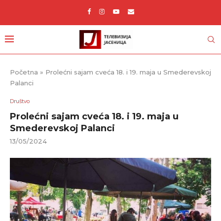
Početna
»
Prolećni sajam cveća 18. i 19. maja u Smederevskoj
Palanci
Društvo
Prolećni sajam cveća 18. i 19. maja u
Smederevskoj Palanci
13/05/2024