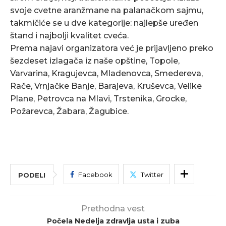
svoje cvetne aranžmane na palanačkom sajmu,
takmičiće se u dve kategorije: najlepše uređen
štand i najbolji kvalitet cveća.
Prema najavi organizatora već je prijavljeno preko
šezdeset izlagača iz naše opštine, Topole,
Varvarina, Kragujevca, Mladenovca, Smedereva,
Rače, Vrnjačke Banje, Barajeva, Kruševca, Velike
Plane, Petrovca na Mlavi, Trstenika, Grocke,
Požarevca, Žabara, Žagubice.
Facebook
Twitter
PODELI
Prethodna vest
Počela Nedelja zdravlja usta i zuba