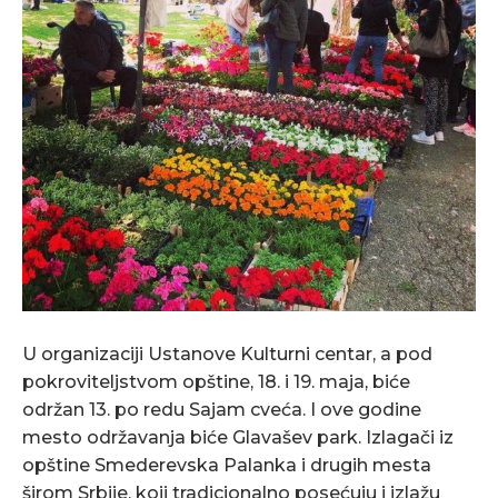
U organizaciji Ustanove Kulturni centar, a pod
pokroviteljstvom opštine, 18. i 19. maja, biće
održan 13. po redu Sajam cveća. I ove godine
mesto održavanja biće Glavašev park. Izlagači iz
opštine Smederevska Palanka i drugih mesta
širom Srbije, koji tradicionalno posećuju i izlažu