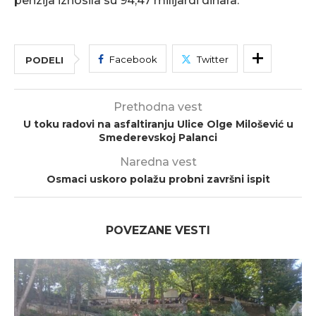
penzija iznosila su 94,47 milijardi dinara.
Facebook
Twitter
PODELI
Prethodna vest
U toku radovi na asfaltiranju Ulice Olge Milošević u
Smederevskoj Palanci
Naredna vest
Osmaci uskoro polažu probni završni ispit
POVEZANE VESTI