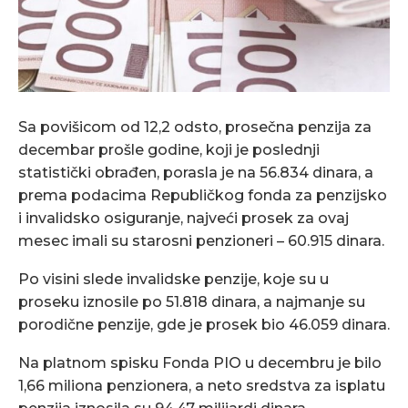
Sa povišicom od 12,2 odsto, prosečna penzija za
decembar prošle godine, koji je poslednji
statistički obrađen, porasla je na 56.834 dinara, a
prema podacima Republičkog fonda za penzijsko
i invalidsko osiguranje, najveći prosek za ovaj
mesec imali su starosni penzioneri – 60.915 dinara.
Po visini slede invalidske penzije, koje su u
proseku iznosile po 51.818 dinara, a najmanje su
porodične penzije, gde je prosek bio 46.059 dinara.
Na platnom spisku Fonda PIO u decembru je bilo
1,66 miliona penzionera, a neto sredstva za isplatu