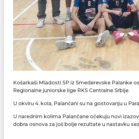
Košarkaši Mladosti SP iz Smederevske Palanke os
Regionalne juniorske lige RKS Centralne Srbije.
U okviru 4. kola, Palančani su na gostovanju u Par
U narednim kolima Palančane očekuju novi izazovi u
dobra osnova za još bolje rezultate u nastavku se