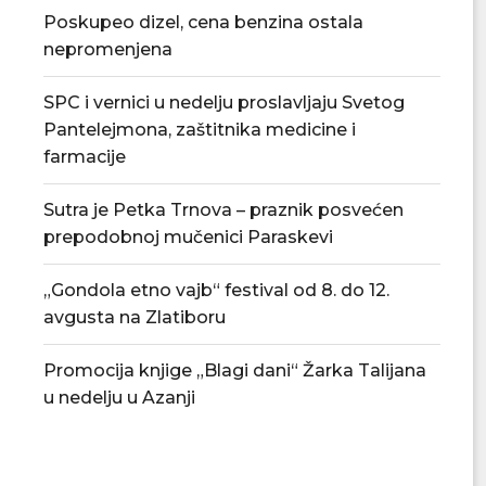
Poskupeo dizel, cena benzina ostala
nepromenjena
SPC i vernici u nedelju proslavljaju Svetog
Pantelejmona, zaštitnika medicine i
farmacije
Sutra je Petka Trnova – praznik posvećen
prepodobnoj mučenici Paraskevi
„Gondola etno vajb“ festival od 8. do 12.
avgusta na Zlatiboru
Promocija knjige „Blagi dani“ Žarka Talijana
u nedelju u Azanji