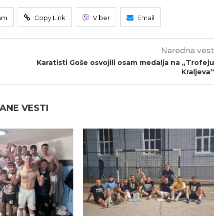
am
Copy Link
Viber
Email
Naredna vest
Karatisti Goše osvojili osam medalja na „Trofeju
Kraljeva“
ANE VESTI