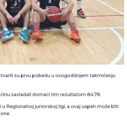
tvarili su prvu pobedu u ovogodišnjem takmičenju
aćinu savladali domaći tim rezultatom 84:78.
 Regionalnoj juniorskoj ligi, a ovaj uspeh može biti
zone.