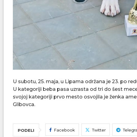
U subotu, 25. maja, u Lipama održana je 23. po re
U kategoriji beba pasa uzrasta od tri do šest mecec
svojoj kategoriji prvo mesto osvojila je ženka amer
Glibovca.
Facebook
Twitter
Telegr
PODELI