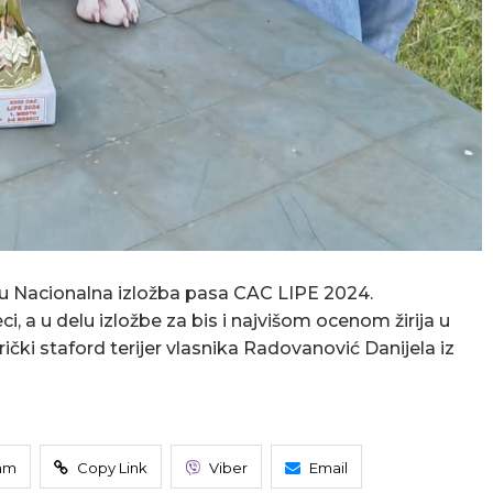
du Nacionalna izložba pasa CAC LIPE 2024.
i, a u delu izložbe za bis i najvišom ocenom žirija u
ički staford terijer vlasnika Radovanović Danijela iz
am
Copy Link
Viber
Email