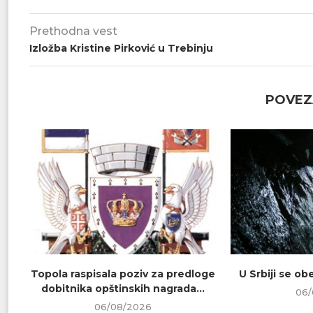
Prethodna vest
Izložba Kristine Pirković u Trebinju
POVEZ
Topola raspisala poziv za predloge
U Srbiji se o
dobitnika opštinskih nagrada...
06/
06/08/2026