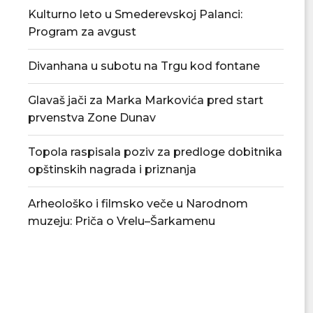
Kulturno leto u Smederevskoj Palanci:
Program za avgust
Divanhana u subotu na Trgu kod fontane
Glavaš jači za Marka Markovića pred start
prvenstva Zone Dunav
Topola raspisala poziv za predloge dobitnika
opštinskih nagrada i priznanja
Arheološko i filmsko veče u Narodnom
muzeju: Priča o Vrelu–Šarkamenu