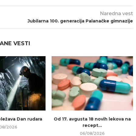
Naredna vest
Jubilarna 100. generacija Palanačke gimnazije
ANE VESTI
beležava Dan rudara
Od 17. avgusta 18 novih lekova na
recept...
08/2026
06/08/2026