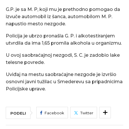
G.P. je sa M. P, koji mu je prethodno pomogao da
izvuče automobil iz šanca, automobilom M. P.
napustio mesto nezgode.
Policija je ubrzo pronašla G. P. i alkotestiranjem
utvrdila da ima 1,65 promila alkohola u organizmu.
U ovoj saobraćajnoj nezgodi, S. C. je zadobio lake
telesne povrede.
Uviđaj na mestu saobraćajne nezgode je izvršio
osnovni javni tužilac u Smederevu sa pripadnicima
Policijske uprave.
Facebook
Twitter
PODELI