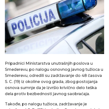
Pripadnici Ministarstva unutrašnjih poslova u
Smederevu, po nalogu osnovnog javnog tužioca u
Smederevu, odredili su zadržavanje do 48 časova
S. C. (19) iz okoline ovog grada, zbog postojanja
osnova sumnje da je izvršio krivično delo teška
dela protiv bezbednosti javnog saobraćaja.
Takođe, po nalogu tužioca, zadržavanje je