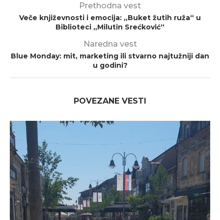
Prethodna vest
Veče književnosti i emocija: „Buket žutih ruža“ u
Biblioteci „Milutin Srećković“
Naredna vest
Blue Monday: mit, marketing ili stvarno najtužniji dan
u godini?
POVEZANE VESTI