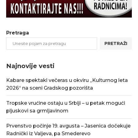
Pretraga
PRETRAŽI
Najnovije vesti
Kabare spektakl večeras u okviru „Kulturnog leta
2026“ na sceni Gradskog pozorišta
Tropske vrućine ostaju u Srbiji – u petak mogući
pljuskovi sa grmljavinom
Prvenstvo počinje 19. avgusta – Jasenica dočekuje
Radnički iz Valjeva, pa Smederevo