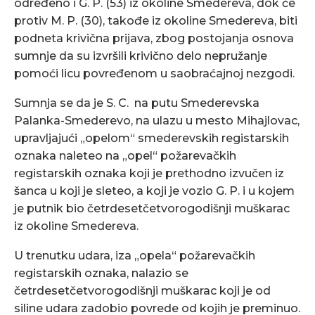
određeno i G. P. (53) iz okoline Smedereva, dok će
protiv M. P. (30), takođe iz okoline Smedereva, biti
podneta krivična prijava, zbog postojanja osnova
sumnje da su izvršili krivično delo nepružanje
pomoći licu povređenom u saobraćajnoj nezgodi.
Sumnja se da je S. C. na putu Smederevska
Palanka-Smederevo, na ulazu u mesto Mihajlovac,
upravljajući „opelom“ smederevskih registarskih
oznaka naleteo na „opel“ požarevačkih
registarskih oznaka koji je prethodno izvučen iz
šanca u koji je sleteo, a koji je vozio G. P. i u kojem
je putnik bio četrdesetčetvorogodišnji muškarac
iz okoline Smedereva.
U trenutku udara, iza „opela“ požarevačkih
registarskih oznaka, nalazio se
četrdesetčetvorogodišnji muškarac koji je od
siline udara zadobio povrede od kojih je preminuo.