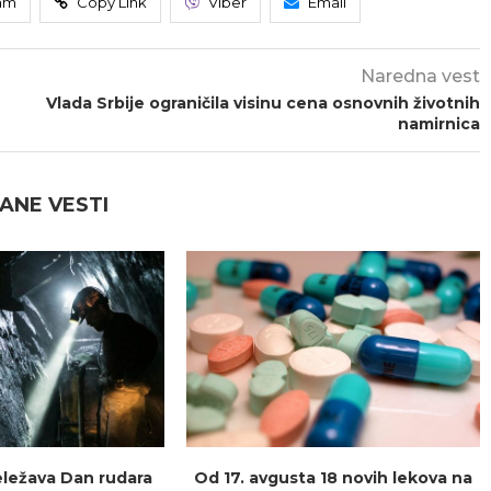
am
Copy Link
Viber
Email
Naredna vest
Vlada Srbije ograničila visinu cena osnovnih životnih
namirnica
ANE VESTI
beležava Dan rudara
Od 17. avgusta 18 novih lekova na