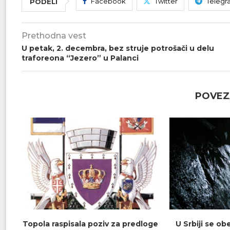
Facebook
Twitter
Telegr
PODELI
Prethodna vest
U petak, 2. decembra, bez struje potrošači u delu
traforeona “Jezero” u Palanci
POVEZ
Topola raspisala poziv za predloge
U Srbiji se o