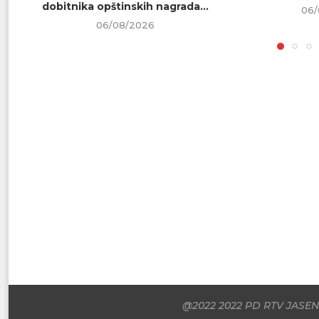
dobitnika opštinskih nagrada...
06/
06/08/2026
@2022 2022 PD RTV JASENI