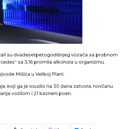
adržali su dvadesetpetogodišnjeg vozača sa probnom
cedes“ sa 3,16 promila alkohola u organizmu.
ojvode Mišića u Velikoj Plani.
aje, koji ga je osudio na 30 dana zatvora, novčanu
anja vozilom i 21 kazneni poen.