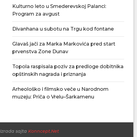
građanima da...
vodosnabdevanj
Kulturno leto u Smederevskoj Palanci:
snabdevan
06/08/2026
Program za avgust
06/08/
Divanhana u subotu na Trgu kod fontane
Glavaš jači za Marka Markovića pred start
prvenstva Zone Dunav
Topola raspisala poziv za predloge dobitnika
opštinskih nagrada i priznanja
Arheološko i filmsko veče u Narodnom
muzeju: Priča o Vrelu–Šarkamenu
Izrada sajta
Konncept.Net