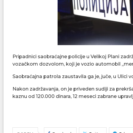
Pripadnici saobraćajne policije u Velikoj Plani z
vozačkom dozvolom, koji je vozio automobil „mer
Saobraćajna patrola zaustavila ga je, juče, u Ulici v
Nakon zadržavanja, on je priveden sudiji za prekrš
kaznu od 120.000 dinara, 12 meseci zabrane upravlj