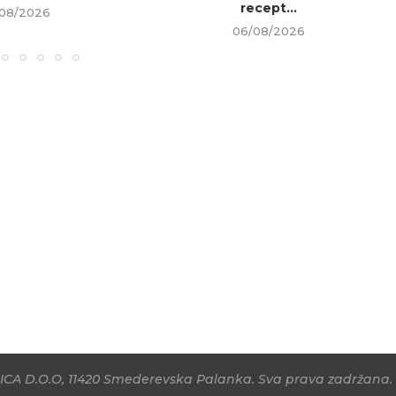
recept...
08/2026
06/08/2026
CA D.O.O, 11420 Smederevska Palanka. Sva prava zadržana. 