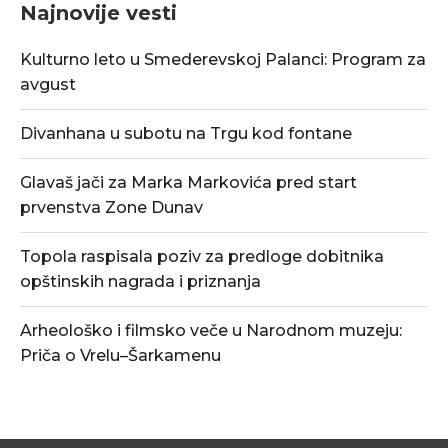
Najnovije vesti
Kulturno leto u Smederevskoj Palanci: Program za
avgust
Divanhana u subotu na Trgu kod fontane
Glavaš jači za Marka Markovića pred start
prvenstva Zone Dunav
Topola raspisala poziv za predloge dobitnika
opštinskih nagrada i priznanja
Arheološko i filmsko veče u Narodnom muzeju:
Priča o Vrelu–Šarkamenu